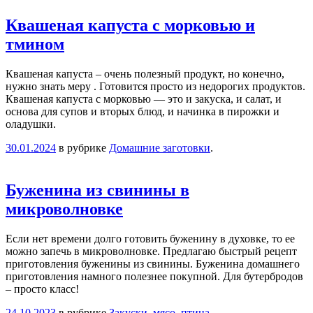
Квашеная капуста с морковью и
тмином
Квашеная капуста – очень полезный продукт, но конечно,
нужно знать меру . Готовится просто из недорогих продуктов.
Квашеная капуста с морковью — это и закуска, и салат, и
основа для супов и вторых блюд, и начинка в пирожки и
оладушки.
30.01.2024
в рубрике
Домашние заготовки
.
Буженина из свинины в
микроволновке
Если нет времени долго готовить буженину в духовке, то ее
можно запечь в микроволновке. Предлагаю быстрый рецепт
приготовления буженины из свинины. Буженина домашнего
приготовления намного полезнее покупной. Для бутербродов
– просто класс!
24.10.2023
в рубрике
Закуски
,
мясо, птица
.