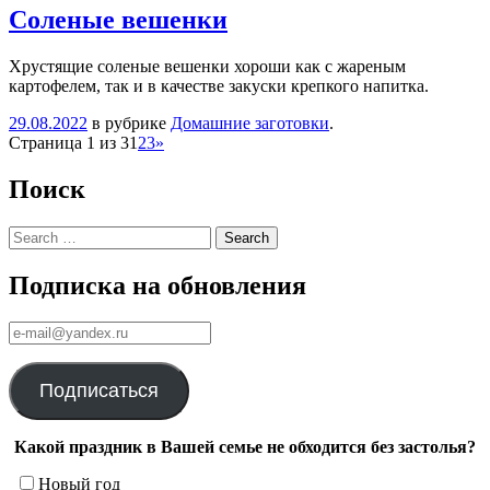
Соленые вешенки
Хрустящие соленые вешенки хороши как с жареным
картофелем, так и в качестве закуски крепкого напитка.
29.08.2022
в рубрике
Домашние заготовки
.
Навигация
Страница 1 из 3
1
2
3
»
Поиск
Search
Подписка на обновления
е-
mail@yandex.ru
Подписаться
Какой праздник в Вашей семье не обходится без застолья?
Новый год