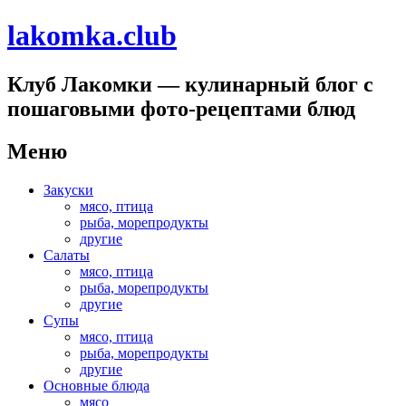
lakomka.club
Клуб Лакомки — кулинарный блог с
пошаговыми фото-рецептами блюд
Меню
Перейти
Закуски
к
мясо, птица
содержимому
рыба, морепродукты
другие
Салаты
мясо, птица
рыба, морепродукты
другие
Супы
мясо, птица
рыба, морепродукты
другие
Основные блюда
мясо