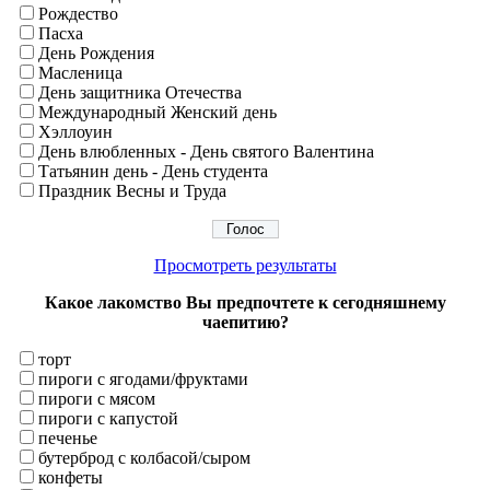
Рождество
Пасха
День Рождения
Масленица
День защитника Отечества
Международный Женский день
Хэллоуин
День влюбленных - День святого Валентина
Татьянин день - День студента
Праздник Весны и Труда
Просмотреть результаты
Какое лакомство Вы предпочтете к сегодняшнему
чаепитию?
торт
пироги с ягодами/фруктами
пироги с мясом
пироги с капустой
печенье
бутерброд с колбасой/сыром
конфеты