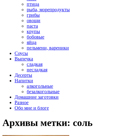
птица
рыба, морепродукты
грибы
овощи
паста
крупы
бобовые
яйца
пельмени, вареники
Соусы
Выпечка
сладкая
несладкая
Десерты
Напитки
алкогольные
безалкогольные
Домашние заготовки
Разное
Обо мне и блоге
Архивы метки:
соль