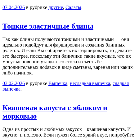
07.04.2026
в рубрике
другие
,
Салаты
.
Тонкие эластичные блины
Так как блины получаются тонкими и эластичными — они
идеально подойдут для фаршировки и создания блинных
рулетов. И если Вы собираетесь их фаршировать, то делайте
это быстрее, поскольку эти блинчики такие вкусные, что их
могут мгновенно утащить со стола и съесть без
дополнительных добавок в виде сметаны, варенья или каких-
либо начинок.
03.02.2026
в рубрике
Выпечка
,
несладкая выпечка
,
сладкая
выпечка
.
Квашеная капуста с яблоком и
морковью
Одна из простых и любимых закусок – квашеная капуста. И
вкусно, и полезно. Если нужен более яркий вкус, попробуйте