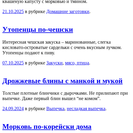
квашеную капусту с морковью и тмином.
21.10.2025
в рубрике
Домашние заготовки
.
Утопенцы по-чешски
Интересная чешская закуска – маринованные, слегка
кисловато-островатые сардельки с очень вкусным лучком.
Утопенцы подают к пиву.
07.10.2025
в рубрике
Закуски
,
мясо, птица
.
Дрожжевые блины с манкой и мукой
Толстые плотные блинчики с дырочками. Не прилипают при
выпечке. Даже первый блин вышел “не комом”.
24.09.2024
в рубрике
Выпечка
,
несладкая выпечка
.
Морковь по-корейски дома