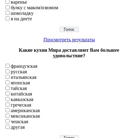
варенье
булку с маком/изюмом
шоколадку
я на диете
Просмотреть результаты
Какие кухни Мира доставляют Вам большее
удовольствие?
французская
русская
итальянская
японская
тайская
китайская
кавказская
греческая
американская
мексиканская
чешская
другая