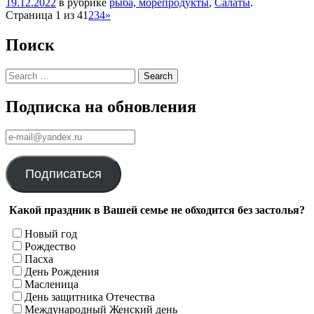
19.12.2022
в рубрике
рыба, морепродукты
,
Салаты
.
Навигация
Страница 1 из 4
1
2
3
4
»
Поиск
Search
Подписка на обновления
е-
mail@yandex.ru
Подписаться
Какой праздник в Вашей семье не обходится без застолья?
Новый год
Рождество
Пасха
День Рождения
Масленица
День защитника Отечества
Международный Женский день