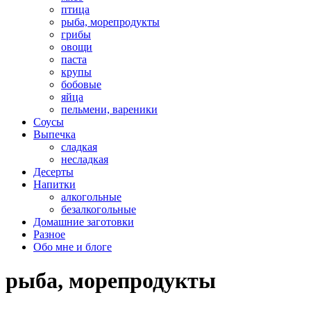
птица
рыба, морепродукты
грибы
овощи
паста
крупы
бобовые
яйца
пельмени, вареники
Соусы
Выпечка
сладкая
несладкая
Десерты
Напитки
алкогольные
безалкогольные
Домашние заготовки
Разное
Обо мне и блоге
рыба, морепродукты