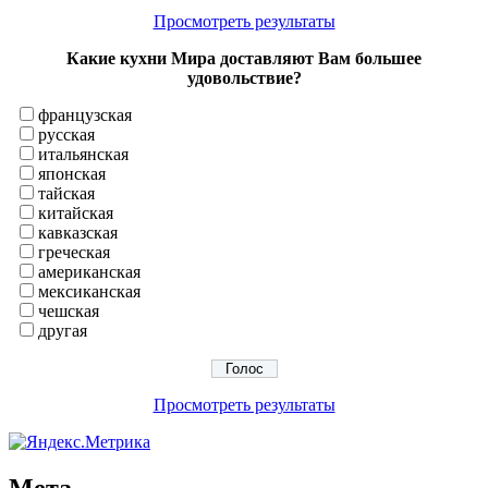
Просмотреть результаты
Какие кухни Мира доставляют Вам большее
удовольствие?
французская
русская
итальянская
японская
тайская
китайская
кавказская
греческая
американская
мексиканская
чешская
другая
Просмотреть результаты