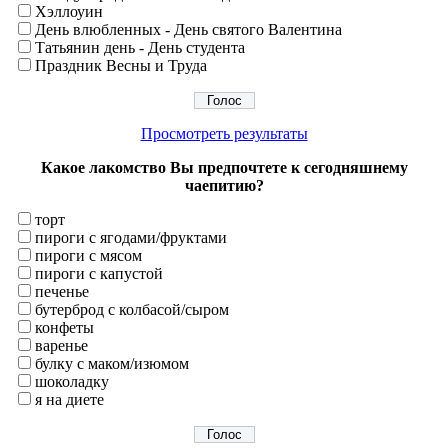
Хэллоуин
День влюбленных - День святого Валентина
Татьянин день - День студента
Праздник Весны и Труда
Просмотреть результаты
Какое лакомство Вы предпочтете к сегодняшнему
чаепитию?
торт
пироги с ягодами/фруктами
пироги с мясом
пироги с капустой
печенье
бутерброд с колбасой/сыром
конфеты
варенье
булку с маком/изюмом
шоколадку
я на диете