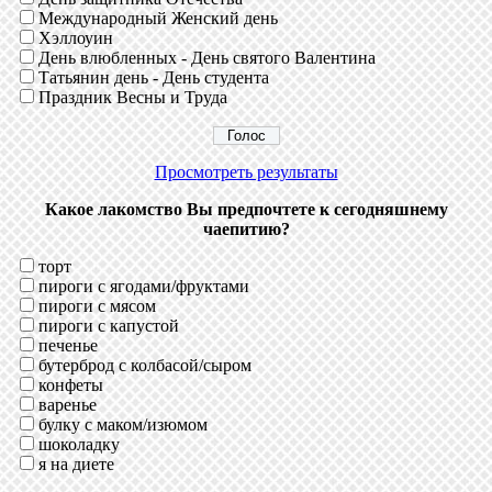
Международный Женский день
Хэллоуин
День влюбленных - День святого Валентина
Татьянин день - День студента
Праздник Весны и Труда
Просмотреть результаты
Какое лакомство Вы предпочтете к сегодняшнему
чаепитию?
торт
пироги с ягодами/фруктами
пироги с мясом
пироги с капустой
печенье
бутерброд с колбасой/сыром
конфеты
варенье
булку с маком/изюмом
шоколадку
я на диете