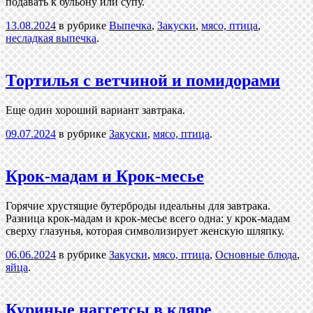
подавать к бульону или супу.
13.08.2024
в рубрике
Выпечка
,
Закуски
,
мясо, птица
,
несладкая выпечка
.
Тортилья с ветчиной и помидорами
Еще один хороший вариант завтрака.
09.07.2024
в рубрике
Закуски
,
мясо, птица
.
Крок-мадам и Крок-месье
Горячие хрустящие бутерброды идеальны для завтрака.
Разница крок-мадам и крок-месье всего одна: у крок-мадам
сверху глазунья, которая символизирует женскую шляпку.
06.06.2024
в рубрике
Закуски
,
мясо, птица
,
Основные блюда
,
яйца
.
Куриные наггетсы в кляре