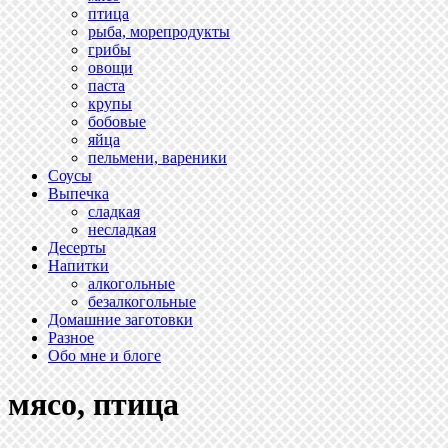
птица
рыба, морепродукты
грибы
овощи
паста
крупы
бобовые
яйца
пельмени, вареники
Соусы
Выпечка
сладкая
несладкая
Десерты
Напитки
алкогольные
безалкогольные
Домашние заготовки
Разное
Обо мне и блоге
мясо, птица