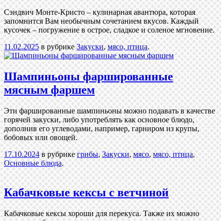
Сэндвич Монте-Кристо – кулинарная авантюра, которая
запомнится Вам необычным сочетанием вкусов. Каждый
кусочек – погружение в острое, сладкое и соленое мгновение.
11.02.2025
в рубрике
Закуски
,
мясо, птица
.
Шампиньоны фаршированные
мясным фаршем
Эти фаршированные шампиньоны можно подавать в качестве
горячей закуски, либо употреблять как основное блюдо,
дополнив его углеводами, например, гарниром из крупы,
бобовых или овощей.
17.10.2024
в рубрике
грибы
,
Закуски
,
мясо
,
мясо, птица
,
Основные блюда
.
Кабачковые кексы с ветчиной
Кабачковые кексы хороши для перекуса. Также их можно