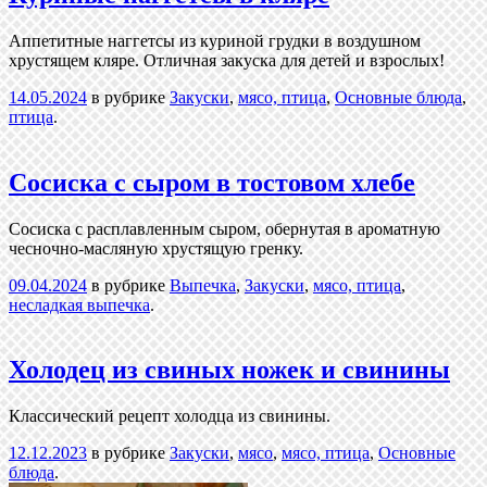
Аппетитные наггетсы из куриной грудки в воздушном
хрустящем кляре. Отличная закуска для детей и взрослых!
14.05.2024
в рубрике
Закуски
,
мясо, птица
,
Основные блюда
,
птица
.
Cосиска с сыром в тостовом хлебе
Сосиска с расплавленным сыром, обернутая в ароматную
чесночно-масляную хрустящую гренку.
09.04.2024
в рубрике
Выпечка
,
Закуски
,
мясо, птица
,
несладкая выпечка
.
Холодец из свиных ножек и свинины
Классический рецепт холодца из свинины.
12.12.2023
в рубрике
Закуски
,
мясо
,
мясо, птица
,
Основные
блюда
.