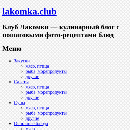
lakomka.club
Клуб Лакомки — кулинарный блог с
пошаговыми фото-рецептами блюд
Меню
Перейти
Закуски
к
мясо, птица
содержимому
рыба, морепродукты
другие
Салаты
мясо, птица
рыба, морепродукты
другие
Супы
мясо, птица
рыба, морепродукты
другие
Основные блюда
мясо