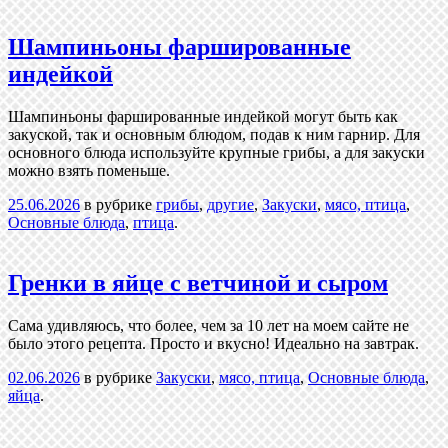
Шампиньоны фаршированные
индейкой
Шампиньоны фаршированные индейкой могут быть как
закуской, так и основным блюдом, подав к ним гарнир. Для
основного блюда используйте крупные грибы, а для закуски
можно взять поменьше.
25.06.2026
в рубрике
грибы
,
другие
,
Закуски
,
мясо, птица
,
Основные блюда
,
птица
.
Гренки в яйце с ветчиной и сыром
Сама удивляюсь, что более, чем за 10 лет на моем сайте не
было этого рецепта. Просто и вкусно! Идеально на завтрак.
02.06.2026
в рубрике
Закуски
,
мясо, птица
,
Основные блюда
,
яйца
.