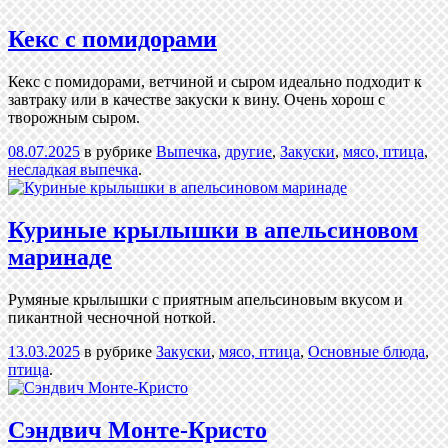
Кекс с помидорами
Кекс с помидорами, ветчиной и сыром идеально подходит к
завтраку или в качестве закуски к вину. Очень хорош с
творожным сыром.
08.07.2025
в рубрике
Выпечка
,
другие
,
Закуски
,
мясо, птица
,
несладкая выпечка
.
Куриные крылышки в апельсиновом
маринаде
Румяные крылышки с приятным апельсиновым вкусом и
пикантной чесночной ноткой.
13.03.2025
в рубрике
Закуски
,
мясо, птица
,
Основные блюда
,
птица
.
Сэндвич Монте-Кристо