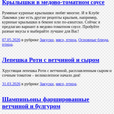
Крылышки в медово-томатном соусе
Румяные куриные крылышки любят многие. И в Клубе
Лакомки уже есть другие рецепты крыльев, например,
куриные крылышки в беконе или по-азиатски. Сейчас я
предлагаю вариант в медово-томатном соусе. Пробуйте
разные вкусы и выбирайте лучшие для Вас!
07.05.2026
в рубрике
Закуски
,
мясо, птица
,
Основные блюда
,
птица
.
Лепешка Роти с ветчиной и сыром
Хрустящая лепешка Роти с ветчиной, расплавленным сыром и
сочным томатом – великолепное начало дня!
31.03.2026
в рубрике
Закуски
,
мясо, птица
.
Шампиньоны фаршированные
ветчиной и булгуром