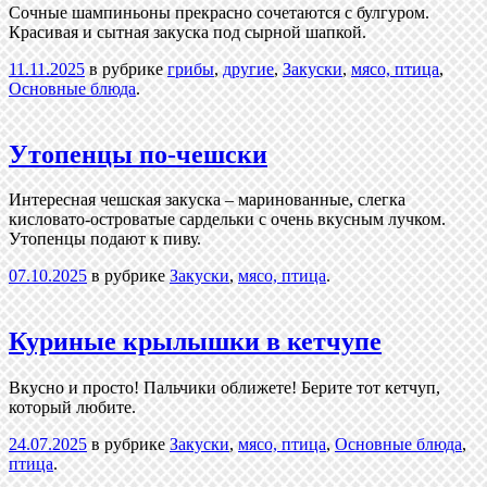
Сочные шампиньоны прекрасно сочетаются с булгуром.
Красивая и сытная закуска под сырной шапкой.
11.11.2025
в рубрике
грибы
,
другие
,
Закуски
,
мясо, птица
,
Основные блюда
.
Утопенцы по-чешски
Интересная чешская закуска – маринованные, слегка
кисловато-островатые сардельки с очень вкусным лучком.
Утопенцы подают к пиву.
07.10.2025
в рубрике
Закуски
,
мясо, птица
.
Куриные крылышки в кетчупе
Вкусно и просто! Пальчики оближете! Берите тот кетчуп,
который любите.
24.07.2025
в рубрике
Закуски
,
мясо, птица
,
Основные блюда
,
птица
.