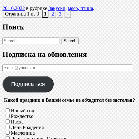
20.10.2022
в рубрике
Закуски
,
мясо, птица
.
Навигация
Страница 1 из 3
1
2
3
»
Поиск
Search
Подписка на обновления
е-
mail@yandex.ru
Подписаться
Какой праздник в Вашей семье не обходится без застолья?
Новый год
Рождество
Пасха
День Рождения
Масленица
День защитника Отечества