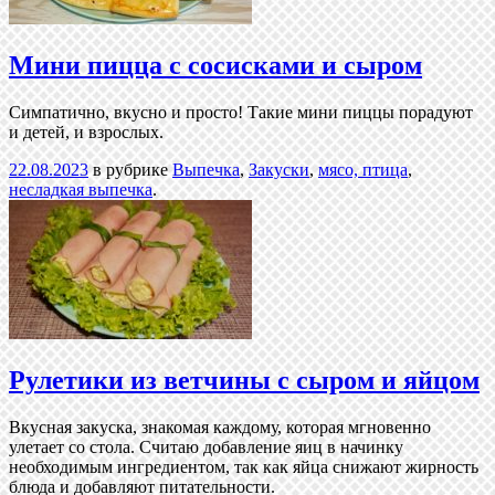
Мини пицца с сосисками и сыром
Симпатично, вкусно и просто! Такие мини пиццы порадуют
и детей, и взрослых.
22.08.2023
в рубрике
Выпечка
,
Закуски
,
мясо, птица
,
несладкая выпечка
.
Рулетики из ветчины с сыром и яйцом
Вкусная закуска, знакомая каждому, которая мгновенно
улетает со стола. Считаю добавление яиц в начинку
необходимым ингредиентом, так как яйца снижают жирность
блюда и добавляют питательности.