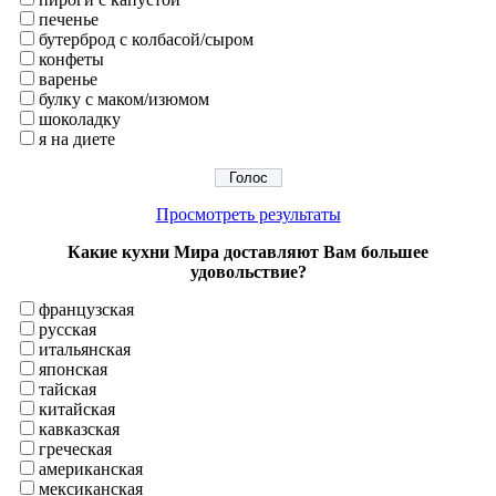
печенье
бутерброд с колбасой/сыром
конфеты
варенье
булку с маком/изюмом
шоколадку
я на диете
Просмотреть результаты
Какие кухни Мира доставляют Вам большее
удовольствие?
французская
русская
итальянская
японская
тайская
китайская
кавказская
греческая
американская
мексиканская