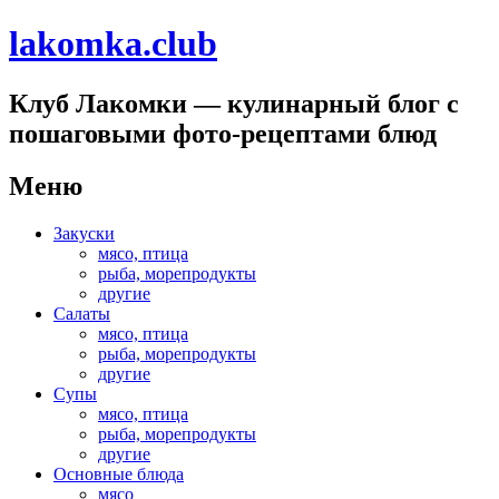
lakomka.club
Клуб Лакомки — кулинарный блог с
пошаговыми фото-рецептами блюд
Меню
Перейти
Закуски
к
мясо, птица
содержимому
рыба, морепродукты
другие
Салаты
мясо, птица
рыба, морепродукты
другие
Супы
мясо, птица
рыба, морепродукты
другие
Основные блюда
мясо