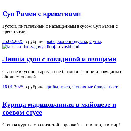
Суп Рамен с креветками
Густой, питательный с насыщенным вкусом Суп Рамен с
креветками.
25.02.2025
в рубрике
рыба, морепродукты
,
Супы
.
Лапша удон с говядиной и овощами
Сытное вкусное и ароматное блюдо из лапши и говядины с
обилием овощей.
16.01.2025
в рубрике
грибы
,
мясо
,
Основные блюда
,
паста
.
Курица маринованная в майонезе и
соевом соусе
Сочная курица с золотистой корочкой — и в пир, и в мир!