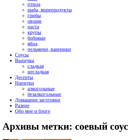
птица
рыба, морепродукты
грибы
овощи
паста
крупы
бобовые
яйца
пельмени, вареники
Соусы
Выпечка
сладкая
несладкая
Десерты
Напитки
алкогольные
безалкогольные
Домашние заготовки
Разное
Обо мне и блоге
Архивы метки:
соевый соус