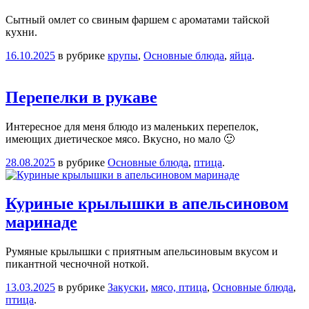
Сытный омлет со свиным фаршем с ароматами тайской
кухни.
16.10.2025
в рубрике
крупы
,
Основные блюда
,
яйца
.
Перепелки в рукаве
Интересное для меня блюдо из маленьких перепелок,
имеющих диетическое мясо. Вкусно, но мало 🙂
28.08.2025
в рубрике
Основные блюда
,
птица
.
Куриные крылышки в апельсиновом
маринаде
Румяные крылышки с приятным апельсиновым вкусом и
пикантной чесночной ноткой.
13.03.2025
в рубрике
Закуски
,
мясо, птица
,
Основные блюда
,
птица
.