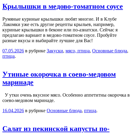
Крылышки в медово-томатном соусе
Румяные куриные крылышки любят многие. И в Клубе
Лакомки уже есть другие рецепты крыльев, например,
куриные крылышки в беконе или по-азиатски. Сейчас я
предлагаю вариант в медово-томатном соусе. Пробуйте
разные вкусы и выбирайте лучшие для Вас!
07.05.2026
в рубрике
Закуски
,
мясо, птица
,
Основные блюда
,
птица
.
Утиные окорочка в соево-медовом
маринаде
У утки очень вкусное мясо. Особенно аппетитны окорочка в
соево-медовом маринаде.
16.04.2026
в рубрике
Основные блюда
,
птица
.
Салат из пекинской капусты по-