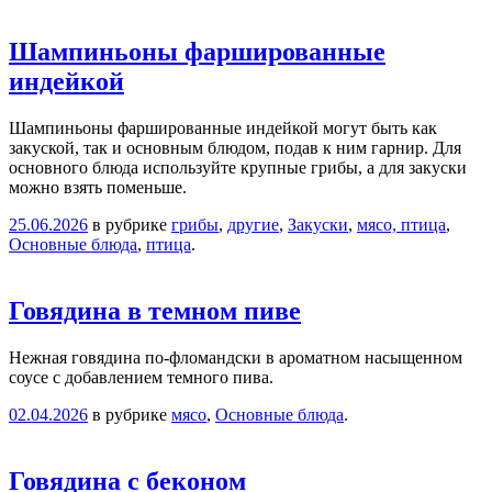
Шампиньоны фаршированные
индейкой
Шампиньоны фаршированные индейкой могут быть как
закуской, так и основным блюдом, подав к ним гарнир. Для
основного блюда используйте крупные грибы, а для закуски
можно взять поменьше.
25.06.2026
в рубрике
грибы
,
другие
,
Закуски
,
мясо, птица
,
Основные блюда
,
птица
.
Говядина в темном пиве
Нежная говядина по-фломандски в ароматном насыщенном
соусе с добавлением темного пива.
02.04.2026
в рубрике
мясо
,
Основные блюда
.
Говядина с беконом