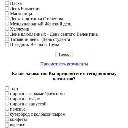
Пасха
День Рождения
Масленица
День защитника Отечества
Международный Женский день
Хэллоуин
День влюбленных - День святого Валентина
Татьянин день - День студента
Праздник Весны и Труда
Просмотреть результаты
Какое лакомство Вы предпочтете к сегодняшнему
чаепитию?
торт
пироги с ягодами/фруктами
пироги с мясом
пироги с капустой
печенье
бутерброд с колбасой/сыром
конфеты
варенье