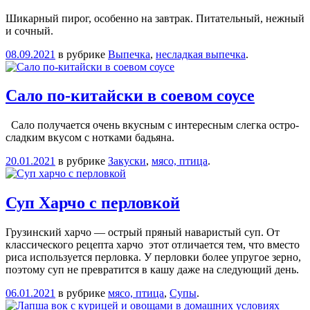
Шикарный пирог, особенно на завтрак. Питательный, нежный
и сочный.
08.09.2021
в рубрике
Выпечка
,
несладкая выпечка
.
Сало по-китайски в соевом соусе
Сало получается очень вкусным с интересным слегка остро-
сладким вкусом с нотками бадьяна.
20.01.2021
в рубрике
Закуски
,
мясо, птица
.
Суп Харчо с перловкой
Грузинский харчо — острый пряный наваристый суп. От
классического рецепта харчо этот отличается тем, что вместо
риса используется перловка. У перловки более упругое зерно,
поэтому суп не превратится в кашу даже на следующий день.
06.01.2021
в рубрике
мясо, птица
,
Супы
.