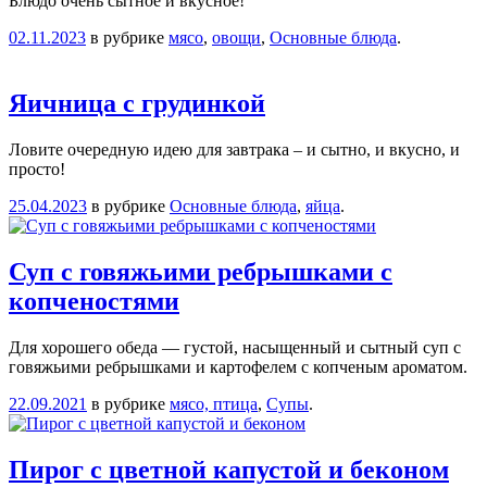
Блюдо очень сытное и вкусное!
02.11.2023
в рубрике
мясо
,
овощи
,
Основные блюда
.
Яичница с грудинкой
Ловите очередную идею для завтрака – и сытно, и вкусно, и
просто!
25.04.2023
в рубрике
Основные блюда
,
яйца
.
Суп с говяжьими ребрышками с
копченостями
Для хорошего обеда — густой, насыщенный и сытный суп с
говяжьими ребрышками и картофелем с копченым ароматом.
22.09.2021
в рубрике
мясо, птица
,
Супы
.
Пирог с цветной капустой и беконом