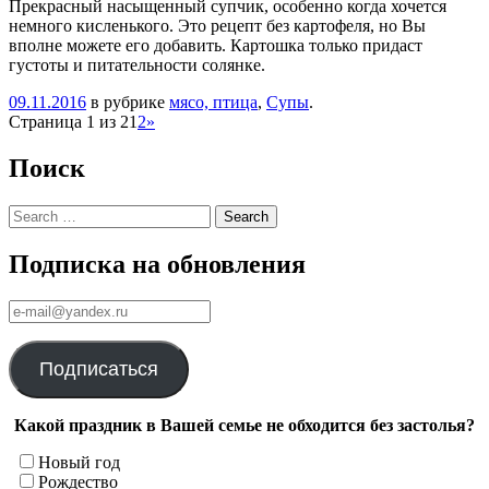
Прекрасный насыщенный супчик, особенно когда хочется
немного кисленького. Это рецепт без картофеля, но Вы
вполне можете его добавить. Картошка только придаст
густоты и питательности солянке.
09.11.2016
в рубрике
мясо, птица
,
Супы
.
Навигация
Страница 1 из 2
1
2
»
Поиск
Search
Подписка на обновления
е-
mail@yandex.ru
Подписаться
Какой праздник в Вашей семье не обходится без застолья?
Новый год
Рождество