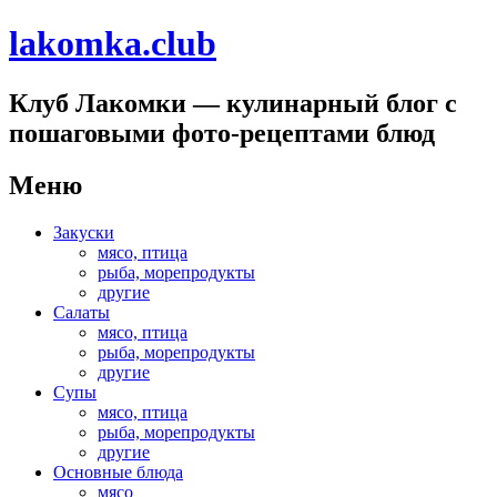
lakomka.club
Клуб Лакомки — кулинарный блог с
пошаговыми фото-рецептами блюд
Меню
Перейти
Закуски
к
мясо, птица
содержимому
рыба, морепродукты
другие
Салаты
мясо, птица
рыба, морепродукты
другие
Супы
мясо, птица
рыба, морепродукты
другие
Основные блюда
мясо