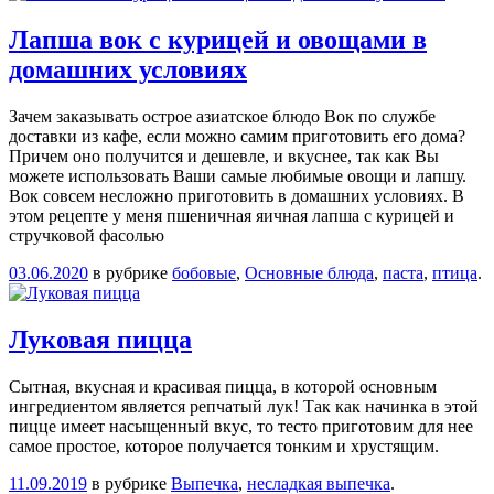
Лапша вок с курицей и овощами в
домашних условиях
Зачем заказывать острое азиатское блюдо Вок по службе
доставки из кафе, если можно самим приготовить его дома?
Причем оно получится и дешевле, и вкуснее, так как Вы
можете использовать Ваши самые любимые овощи и лапшу.
Вок совсем несложно приготовить в домашних условиях. В
этом рецепте у меня пшеничная яичная лапша с курицей и
стручковой фасолью
03.06.2020
в рубрике
бобовые
,
Основные блюда
,
паста
,
птица
.
Луковая пицца
Сытная, вкусная и красивая пицца, в которой основным
ингредиентом является репчатый лук! Так как начинка в этой
пицце имеет насыщенный вкус, то тесто приготовим для нее
самое простое, которое получается тонким и хрустящим.
11.09.2019
в рубрике
Выпечка
,
несладкая выпечка
.