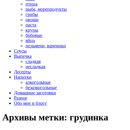
птица
рыба, морепродукты
грибы
овощи
паста
крупы
бобовые
яйца
пельмени, вареники
Соусы
Выпечка
сладкая
несладкая
Десерты
Напитки
алкогольные
безалкогольные
Домашние заготовки
Разное
Обо мне и блоге
Архивы метки:
грудинка