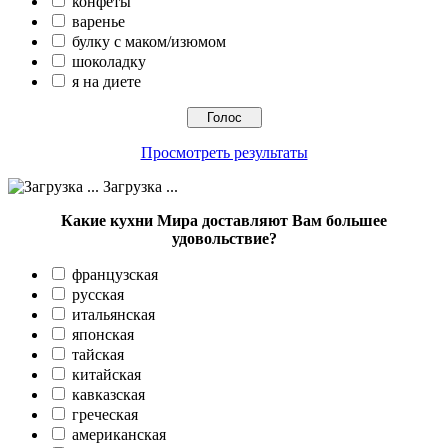
конфеты
варенье
булку с маком/изюмом
шоколадку
я на диете
Просмотреть результаты
Загрузка ...
Какие кухни Мира доставляют Вам большее
удовольствие?
французская
русская
итальянская
японская
тайская
китайская
кавказская
греческая
американская