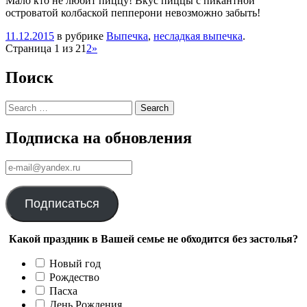
Мало кто не любит пиццу! Вкус пиццы с пикантной
островатой колбаской пепперони невозможно забыть!
11.12.2015
в рубрике
Выпечка
,
несладкая выпечка
.
Навигация
Страница 1 из 2
1
2
»
Поиск
Search
Подписка на обновления
е-
mail@yandex.ru
Подписаться
Какой праздник в Вашей семье не обходится без застолья?
Новый год
Рождество
Пасха
День Рождения