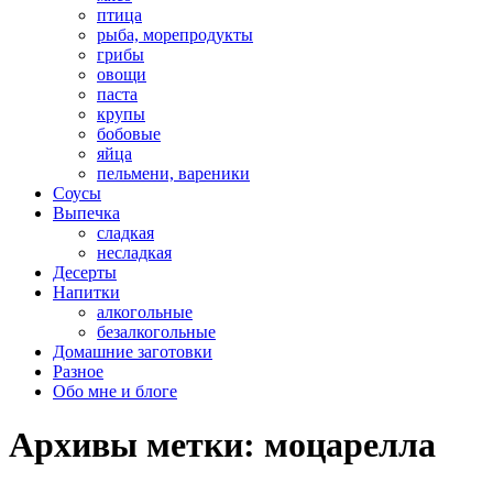
птица
рыба, морепродукты
грибы
овощи
паста
крупы
бобовые
яйца
пельмени, вареники
Соусы
Выпечка
сладкая
несладкая
Десерты
Напитки
алкогольные
безалкогольные
Домашние заготовки
Разное
Обо мне и блоге
Архивы метки:
моцарелла