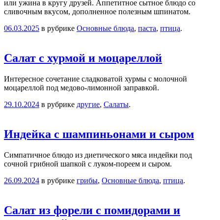
или ужина в кругу друзей. Аппетитное сытное блюдо со
сливочным вкусом, дополненное полезным шпинатом.
06.03.2025
в рубрике
Основные блюда
,
паста
,
птица
.
Cалат с хурмой и моцареллой
Интересное сочетание сладковатой хурмы с молочной
моцареллой под медово-лимонной заправкой.
29.10.2024
в рубрике
другие
,
Салаты
.
Индейка с шампиньонами и сыром
Симпатичное блюдо из диетического мяса индейки под
сочной грибной шапкой с луком-пореем и сыром.
26.09.2024
в рубрике
грибы
,
Основные блюда
,
птица
.
Салат из форели с помидорами и