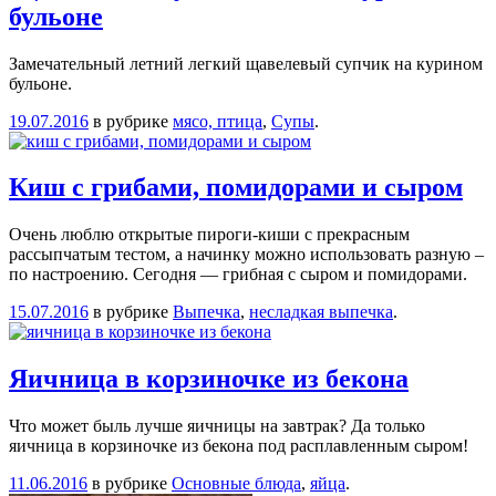
бульоне
Замечательный летний легкий щавелевый супчик на курином
бульоне.
19.07.2016
в рубрике
мясо, птица
,
Супы
.
Киш с грибами, помидорами и сыром
Очень люблю открытые пироги-киши с прекрасным
рассыпчатым тестом, а начинку можно использовать разную –
по настроению. Сегодня — грибная с сыром и помидорами.
15.07.2016
в рубрике
Выпечка
,
несладкая выпечка
.
Яичница в корзиночке из бекона
Что может быль лучше яичницы на завтрак? Да только
яичница в корзиночке из бекона под расплавленным сыром!
11.06.2016
в рубрике
Основные блюда
,
яйца
.