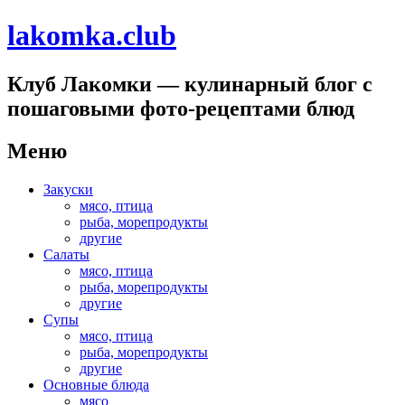
lakomka.club
Клуб Лакомки — кулинарный блог с
пошаговыми фото-рецептами блюд
Меню
Перейти
Закуски
к
мясо, птица
содержимому
рыба, морепродукты
другие
Салаты
мясо, птица
рыба, морепродукты
другие
Супы
мясо, птица
рыба, морепродукты
другие
Основные блюда
мясо