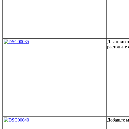
Для пригот
растопите 
Добавьте м