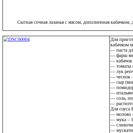
Сытная сочная лазанья с мясом, дополненная кабачком, 
Для приго
кабачком м
— паста дл
— фарш мяс
— кабачок –
— томаты п
— лук репч
— чеснок –
— сыр (моц
— помидор
— итальян
— соль, п
— растите
Для соуса 
— молоко –
— мука – 1
— сливочно
— мускатны