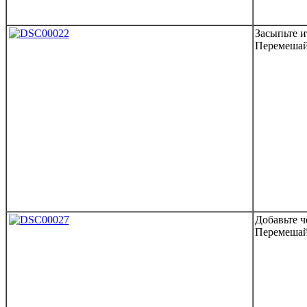
Засыпьте и
Перемешай
Добавьте ч
Перемешай