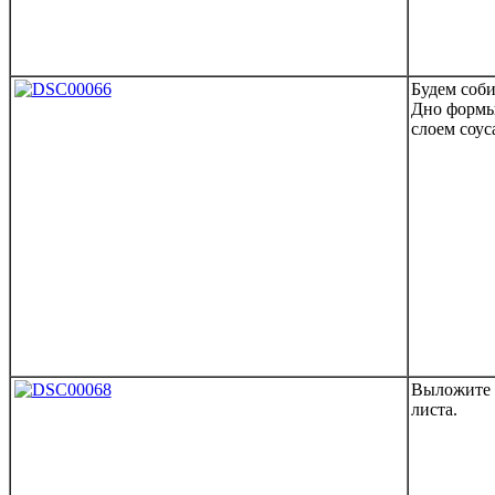
Будем соби
Дно формы
слоем соус
Выложите л
листа.