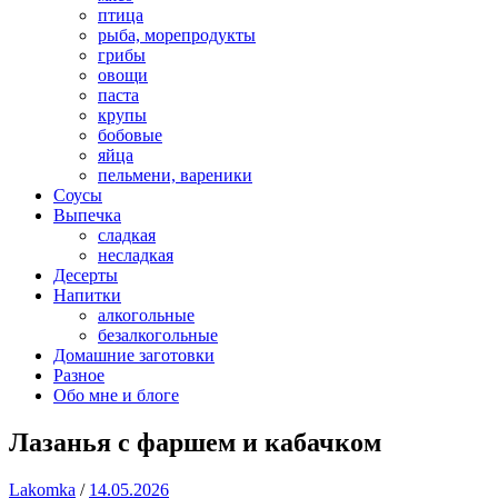
птица
рыба, морепродукты
грибы
овощи
паста
крупы
бобовые
яйца
пельмени, вареники
Соусы
Выпечка
сладкая
несладкая
Десерты
Напитки
алкогольные
безалкогольные
Домашние заготовки
Разное
Обо мне и блоге
Лазанья с фаршем и кабачком
Lakomka
/
14.05.2026