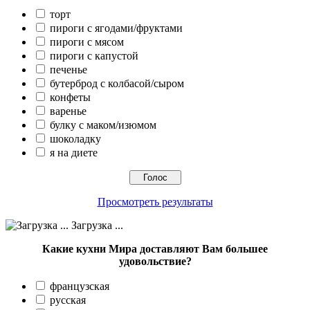
торт
пироги с ягодами/фруктами
пироги с мясом
пироги с капустой
печенье
бутерброд с колбасой/сыром
конфеты
варенье
булку с маком/изюмом
шоколадку
я на диете
Просмотреть результаты
Загрузка ...
Какие кухни Мира доставляют Вам большее
удовольствие?
французская
русская