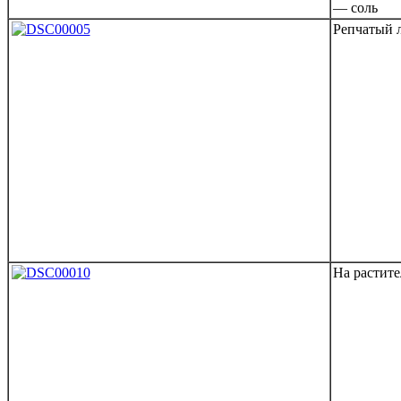
— соль
Репчатый 
На растите