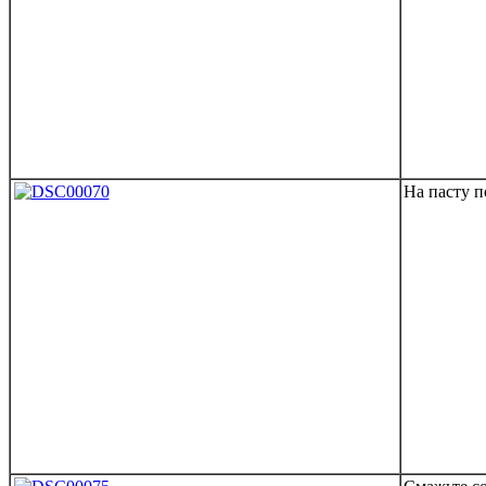
На пасту п