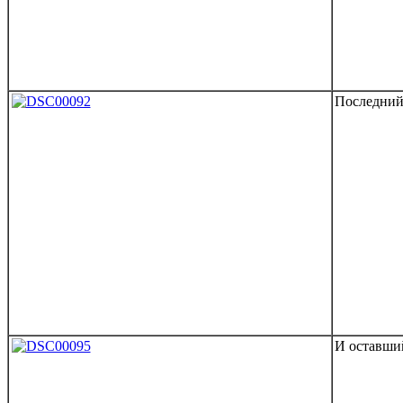
Последний 
И оставший