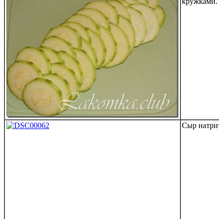
кружками.
Сыр натрит