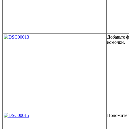
Добавьте ф
комочки.
Положите 