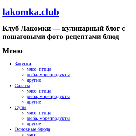
lakomka.club
Клуб Лакомки — кулинарный блог с
пошаговыми фото-рецептами блюд
Меню
Перейти
Закуски
к
мясо, птица
содержимому
рыба, морепродукты
другие
Салаты
мясо, птица
рыба, морепродукты
другие
Супы
мясо, птица
рыба, морепродукты
другие
Основные блюда
мясо