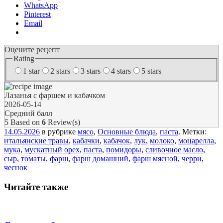
WhatsApp
Pinterest
Email
Оцените рецепт
Rating
1 star
2 stars
3 stars
4 stars
5 stars
Лазанья с фаршем и кабачком
2026-05-14
Средний балл
5
Based on
6
Review(s)
14.05.2026
в рубрике
мясо
,
Основные блюда
,
паста
. Метки:
итальянские травы
,
кабачки
,
кабачок
,
лук
,
молоко
,
моцарелла
,
мука
,
мускатный орех
,
паста
,
помидоры
,
сливочное масло
,
сыр
,
томаты
,
фарш
,
фарш домашний
,
фарш мясной
,
черри
,
чеснок
Читайте также