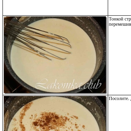
Тонкой стр
перемешива
Посолите. 