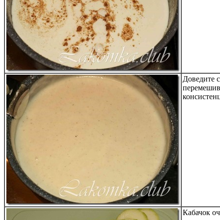
Доведите с
перемешива
консистен
Кабачок о