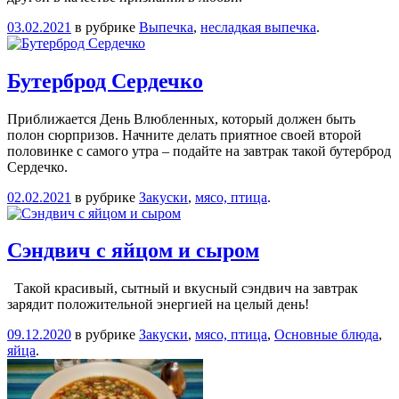
03.02.2021
в рубрике
Выпечка
,
несладкая выпечка
.
Бутерброд Сердечко
Приближается День Влюбленных, который должен быть
полон сюрпризов. Начните делать приятное своей второй
половинке с самого утра – подайте на завтрак такой бутерброд
Сердечко.
02.02.2021
в рубрике
Закуски
,
мясо, птица
.
Сэндвич с яйцом и сыром
Такой красивый, сытный и вкусный сэндвич на завтрак
зарядит положительной энергией на целый день!
09.12.2020
в рубрике
Закуски
,
мясо, птица
,
Основные блюда
,
яйца
.