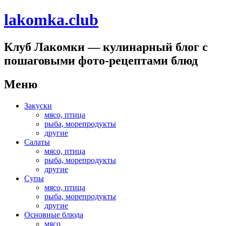
lakomka.club
Клуб Лакомки — кулинарный блог с
пошаговыми фото-рецептами блюд
Меню
Перейти
Закуски
к
мясо, птица
содержимому
рыба, морепродукты
другие
Салаты
мясо, птица
рыба, морепродукты
другие
Супы
мясо, птица
рыба, морепродукты
другие
Основные блюда
мясо