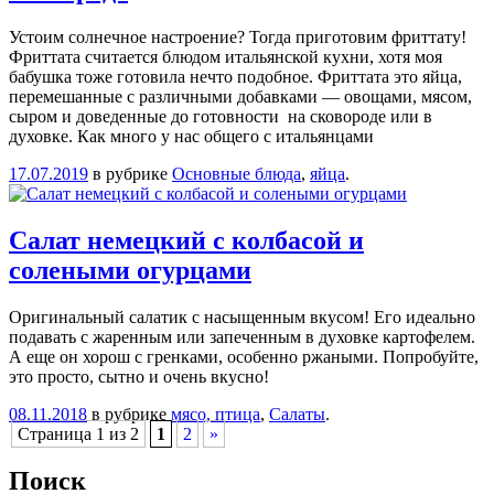
Устоим солнечное настроение? Тогда приготовим фриттату!
Фриттата считается блюдом итальянской кухни, хотя моя
бабушка тоже готовила нечто подобное. Фриттата это яйца,
перемешанные с различными добавками — овощами, мясом,
сыром и доведенные до готовности на сковороде или в
духовке. Как много у нас общего с итальянцами
17.07.2019
в рубрике
Основные блюда
,
яйца
.
Салат немецкий с колбасой и
солеными огурцами
Оригинальный салатик с насыщенным вкусом! Его идеально
подавать с жаренным или запеченным в духовке картофелем.
А еще он хорош с гренками, особенно ржаными. Попробуйте,
это просто, сытно и очень вкусно!
08.11.2018
в рубрике
мясо, птица
,
Салаты
.
Навигация
Страница 1 из 2
1
2
»
Поиск