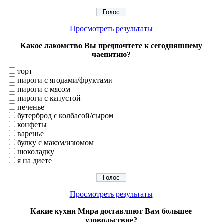
Просмотреть результаты
Какое лакомство Вы предпочтете к сегодняшнему
чаепитию?
торт
пироги с ягодами/фруктами
пироги с мясом
пироги с капустой
печенье
бутерброд с колбасой/сыром
конфеты
варенье
булку с маком/изюмом
шоколадку
я на диете
Просмотреть результаты
Какие кухни Мира доставляют Вам большее
удовольствие?