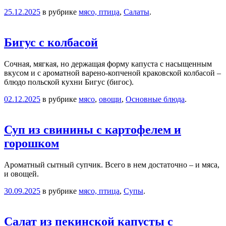
25.12.2025
в рубрике
мясо, птица
,
Салаты
.
Бигус с колбасой
Сочная, мягкая, но держащая форму капуста с насыщенным
вкусом и с ароматной варено-копченой краковской колбасой –
блюдо польской кухни Бигус (бигос).
02.12.2025
в рубрике
мясо
,
овощи
,
Основные блюда
.
Суп из свинины с картофелем и
горошком
Ароматный сытный супчик. Всего в нем достаточно – и мяса,
и овощей.
30.09.2025
в рубрике
мясо, птица
,
Супы
.
Салат из пекинской капусты с