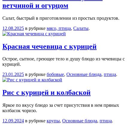
ветчиной и огурцом
Салат, быстрый в приготовлении из простых продуктов.
12.08.2025
в рубрике
мясо, птица
,
Салаты
.
Красная чечевица с курицей
Острое, сытное, греющее тело и душу блюдо из чечевицы с
курицей.
23.01.2025
в рубрике
бобовые
,
Основные блюда
,
птица
.
Рис с курицей и колбаской
Яркое по вкусу блюдо за счет присутствия в нем пряных
колбасок чоризо.
12.09.2024
в рубрике
крупы
,
Основные блюда
,
птица
.