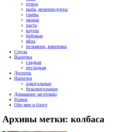
птица
рыба, морепродукты
грибы
овощи
паста
крупы
бобовые
яйца
пельмени, вареники
Соусы
Выпечка
сладкая
несладкая
Десерты
Напитки
алкогольные
безалкогольные
Домашние заготовки
Разное
Обо мне и блоге
Архивы метки:
колбаса