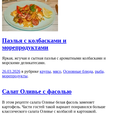
Паэлья с колбасками и
морепродуктами
Яркая, жгучая и сытная паэлья с ароматными колбасками и
морскими деликатесами.
26.03.2026
в рубрике
крупы
,
мясо
,
Основные блюда
,
рыба,
морепродукты
.
Салат Оливье с фасолью
В этом рецепте салата Оливье белая фасоль заменяет
картофель. Части гостей такой вариант понравился больше
классического салата Оливье с колбасой и картошкой.