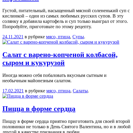
Густой, питательный, насыщенный мясной солененький суп с
кислинкой – один из самых любимых русских супов. В эту
солянку я добавила картофель и суп только выиграл от этого.
Попробуйте, приготовьте по этому рецепту.
24.11.2021
в рубрике
мясо, птица
,
Супы
.
Салат с варено-копченой колбасой,
сыром и кукурузой
Иногда можно себя побаловать вкусным сытным и
необычным майонезным салатом.
17.02.2021
в рубрике
мясо, птица
,
Салаты
.
Пицца в форме сердца
Пиццу в форме сердца приятно приготовить для своей второй
половинки не только в День Святого Валентина, но и в любой
другой в качестве признания в любви.