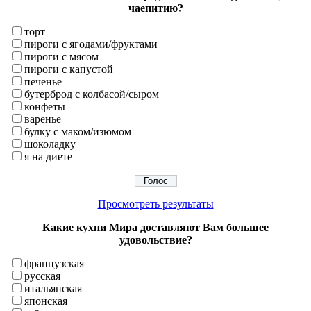
чаепитию?
торт
пироги с ягодами/фруктами
пироги с мясом
пироги с капустой
печенье
бутерброд с колбасой/сыром
конфеты
варенье
булку с маком/изюмом
шоколадку
я на диете
Просмотреть результаты
Какие кухни Мира доставляют Вам большее
удовольствие?
французская
русская
итальянская
японская