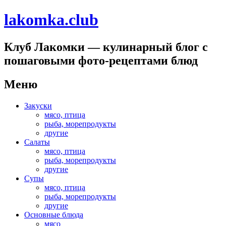
lakomka.club
Клуб Лакомки — кулинарный блог с
пошаговыми фото-рецептами блюд
Меню
Перейти
Закуски
к
мясо, птица
содержимому
рыба, морепродукты
другие
Салаты
мясо, птица
рыба, морепродукты
другие
Супы
мясо, птица
рыба, морепродукты
другие
Основные блюда
мясо