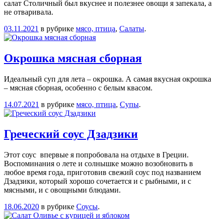
салат Столичный был вкуснее и полезнее овощи я запекала, а
не отваривала.
03.11.2021
в рубрике
мясо, птица
,
Салаты
.
Окрошка мясная сборная
Идеальный суп для лета – окрошка. А самая вкусная окрошка
– мясная сборная, особенно с белым квасом.
14.07.2021
в рубрике
мясо, птица
,
Супы
.
Греческий соус Дзадзики
Этот соус впервые я попробовала на отдыхе в Греции.
Воспоминания о лете и солнышке можно возобновить в
любое время года, приготовив свежий соус под названием
Дзадзики, который хорошо сочетается и с рыбными, и с
мясными, и с овощными блюдами.
18.06.2020
в рубрике
Соусы
.