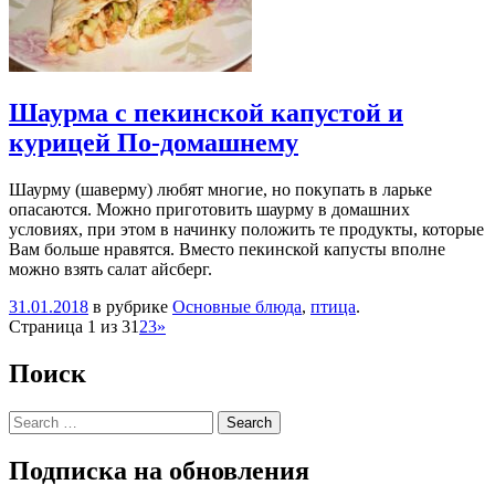
Шаурма с пекинской капустой и
курицей По-домашнему
Шаурму (шаверму) любят многие, но покупать в ларьке
опасаются. Можно приготовить шаурму в домашних
условиях, при этом в начинку положить те продукты, которые
Вам больше нравятся. Вместо пекинской капусты вполне
можно взять салат айсберг.
31.01.2018
в рубрике
Основные блюда
,
птица
.
Навигация
Страница 1 из 3
1
2
3
»
Поиск
Search
Подписка на обновления