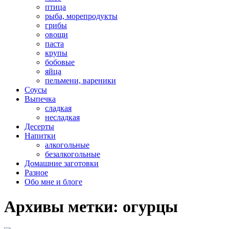
птица
рыба, морепродукты
грибы
овощи
паста
крупы
бобовые
яйца
пельмени, вареники
Соусы
Выпечка
сладкая
несладкая
Десерты
Напитки
алкогольные
безалкогольные
Домашние заготовки
Разное
Обо мне и блоге
Архивы метки:
огурцы