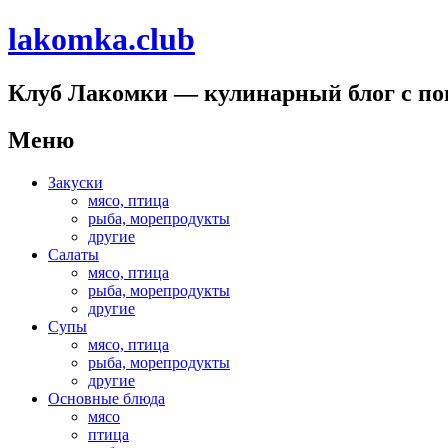
lakomka.club
Клуб Лакомки — кулинарный блог с п
Меню
Перейти
Закуски
к
мясо, птица
содержимому
рыба, морепродукты
другие
Салаты
мясо, птица
рыба, морепродукты
другие
Супы
мясо, птица
рыба, морепродукты
другие
Основные блюда
мясо
птица