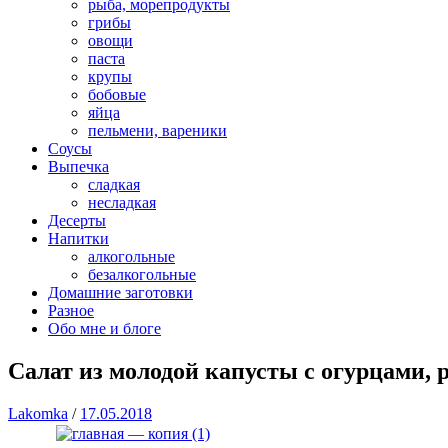
рыба, морепродукты
грибы
овощи
паста
крупы
бобовые
яйца
пельмени, вареники
Соусы
Выпечка
сладкая
несладкая
Десерты
Напитки
алкогольные
безалкогольные
Домашние заготовки
Разное
Обо мне и блоге
Салат из молодой капусты с огурцами, 
Lakomka
/
17.05.2018