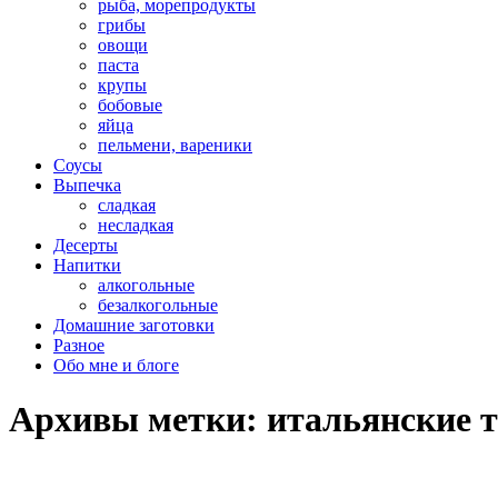
рыба, морепродукты
грибы
овощи
паста
крупы
бобовые
яйца
пельмени, вареники
Соусы
Выпечка
сладкая
несладкая
Десерты
Напитки
алкогольные
безалкогольные
Домашние заготовки
Разное
Обо мне и блоге
Архивы метки:
итальянские 