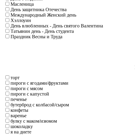
Масленица
День защитника Отечества
Международный Женский день
Хэллоуин
День влюбленных - День святого Валентина
Татьянин день - День студента
Праздник Весны и Труда
торт
пироги с ягодами/фруктами
пироги с мясом
пироги с капустой
печенье
бутерброд с колбасой/сыром
конфеты
варенье
булку с маком/изюмом
шоколадку
я на диете