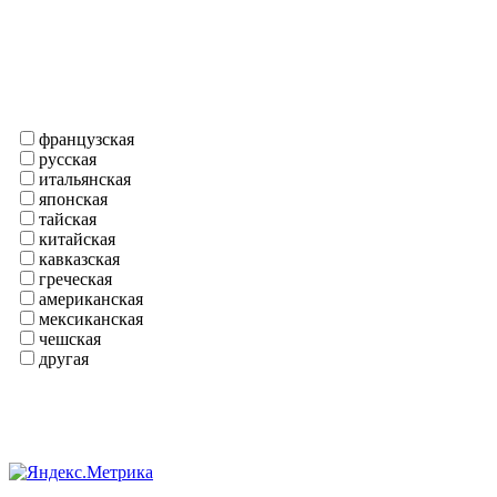
французская
русская
итальянская
японская
тайская
китайская
кавказская
греческая
американская
мексиканская
чешская
другая