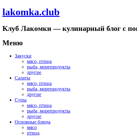
lakomka.club
Клуб Лакомки — кулинарный блог с п
Меню
Перейти
Закуски
к
мясо, птица
содержимому
рыба, морепродукты
другие
Салаты
мясо, птица
рыба, морепродукты
другие
Супы
мясо, птица
рыба, морепродукты
другие
Основные блюда
мясо
птица