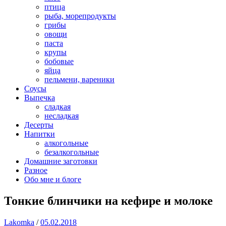
птица
рыба, морепродукты
грибы
овощи
паста
крупы
бобовые
яйца
пельмени, вареники
Соусы
Выпечка
сладкая
несладкая
Десерты
Напитки
алкогольные
безалкогольные
Домашние заготовки
Разное
Обо мне и блоге
Тонкие блинчики на кефире и молоке
Lakomka
/
05.02.2018