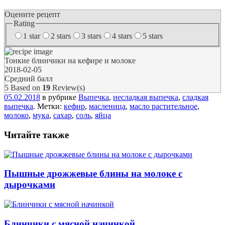
Оцените рецепт
Rating
1 star
2 stars
3 stars
4 stars
5 stars
Тонкие блинчики на кефире и молоке
2018-02-05
Средний балл
5
Based on
19
Review(s)
05.02.2018
в рубрике
Выпечка
,
несладкая выпечка
,
сладкая
выпечка
. Метки:
кефир
,
масленица
,
масло растительное
,
молоко
,
мука
,
сахар
,
соль
,
яйца
Читайте также
Пышные дрожжевые блины на молоке с
дырочками
Блинчики с мясной начинкой