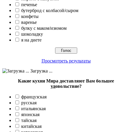
печенье
бутерброд с колбасой/сыром
конфеты
варенье
булку с маком/изюмом
шоколадку
я на диете
Просмотреть результаты
Загрузка ...
Какие кухни Мира доставляют Вам большее
удовольствие?
французская
русская
итальянская
японская
тайская
китайская