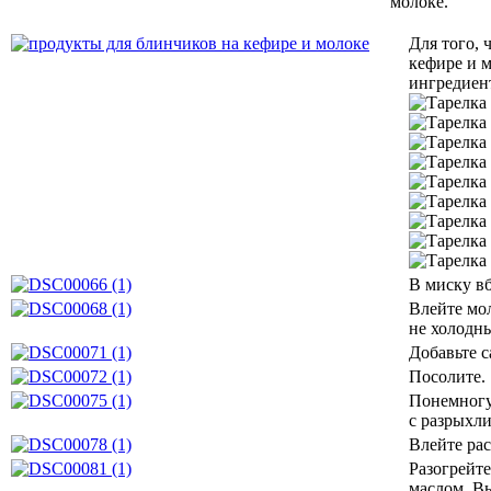
молоке.
Для того,
кефире и 
ингредиен
В миску вб
Влейте мо
не холодн
Добавьте с
Посолите.
Понемногу
с разрыхли
Влейте ра
Разогрейте
маслом. В