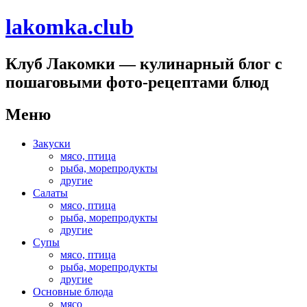
lakomka.club
Клуб Лакомки — кулинарный блог с
пошаговыми фото-рецептами блюд
Меню
Перейти
Закуски
к
мясо, птица
содержимому
рыба, морепродукты
другие
Салаты
мясо, птица
рыба, морепродукты
другие
Супы
мясо, птица
рыба, морепродукты
другие
Основные блюда
мясо