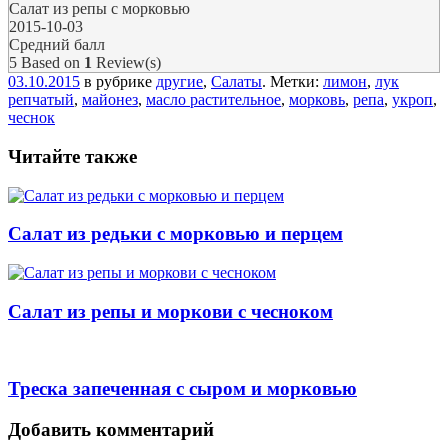
Салат из репы с морковью
2015-10-03
Средний балл
5
Based on
1
Review(s)
03.10.2015
в рубрике
другие
,
Салаты
. Метки:
лимон
,
лук
репчатый
,
майонез
,
масло растительное
,
морковь
,
репа
,
укроп
,
чеснок
Читайте также
Салат из редьки с морковью и перцем
Салат из репы и моркови с чесноком
Треска запеченная с сыром и морковью
Навигация
Добавить комментарий