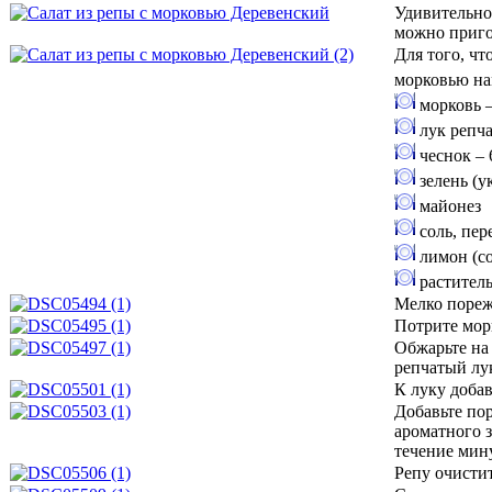
Удивительно
можно приго
Для того, чт
морковью на
морковь –
лук репча
чеснок – 
зелень (у
майонез
соль, пер
лимон (сок
раститель
Мелко пореж
Потрите мор
Обжарьте на
репчатый лу
К луку добав
Добавьте по
ароматного 
течение мин
Репу очистит