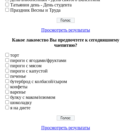
Татьянин день - День студента
Праздник Весны и Труда
Просмотреть результаты
Какое лакомство Вы предпочтете к сегодняшнему
чаепитию?
торт
пироги с ягодами/фруктами
пироги с мясом
пироги с капустой
печенье
бутерброд с колбасой/сыром
конфеты
варенье
булку с маком/изюмом
шоколадку
я на диете
Просмотреть результаты