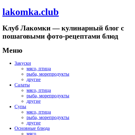
lakomka.club
Клуб Лакомки — кулинарный блог с
пошаговыми фото-рецептами блюд
Меню
Перейти
Закуски
к
мясо, птица
содержимому
рыба, морепродукты
другие
Салаты
мясо, птица
рыба, морепродукты
другие
Супы
мясо, птица
рыба, морепродукты
другие
Основные блюда
мясо