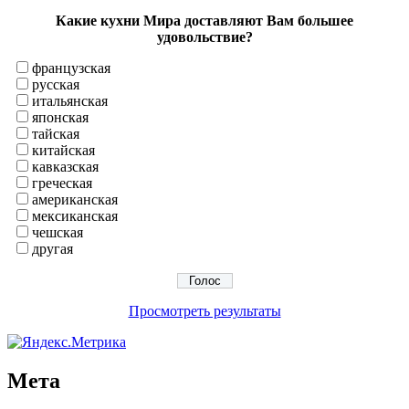
Какие кухни Мира доставляют Вам большее
удовольствие?
французская
русская
итальянская
японская
тайская
китайская
кавказская
греческая
американская
мексиканская
чешская
другая
Просмотреть результаты
Мета