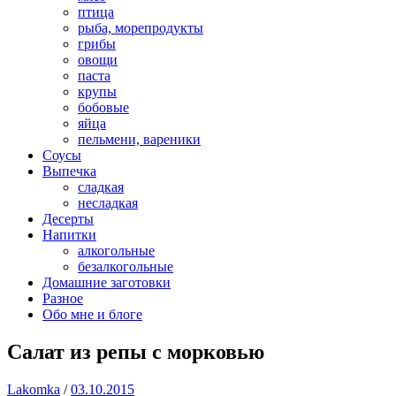
птица
рыба, морепродукты
грибы
овощи
паста
крупы
бобовые
яйца
пельмени, вареники
Соусы
Выпечка
сладкая
несладкая
Десерты
Напитки
алкогольные
безалкогольные
Домашние заготовки
Разное
Обо мне и блоге
Салат из репы с морковью
Lakomka
/
03.10.2015