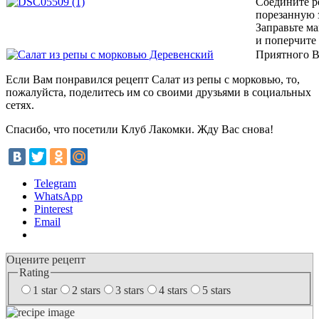
Соедините р
порезанную 
Заправьте м
и поперчите 
Приятного В
Если Вам понравился рецепт Салат из репы с морковью, то,
пожалуйста, поделитесь им со своими друзьями в социальных
сетях.
Спасибо, что посетили Клуб Лакомки. Жду Вас снова!
Telegram
WhatsApp
Pinterest
Email
Оцените рецепт
Rating
1 star
2 stars
3 stars
4 stars
5 stars