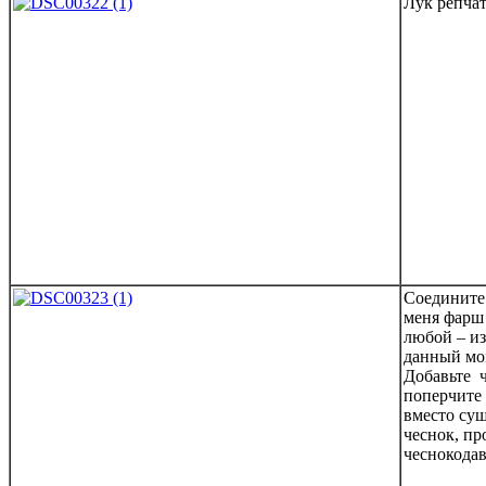
Лук репчат
Соедините
меня фарш
любой – из
данный мо
Добавьте 
поперчите 
вместо су
чеснок, пр
чеснокодав