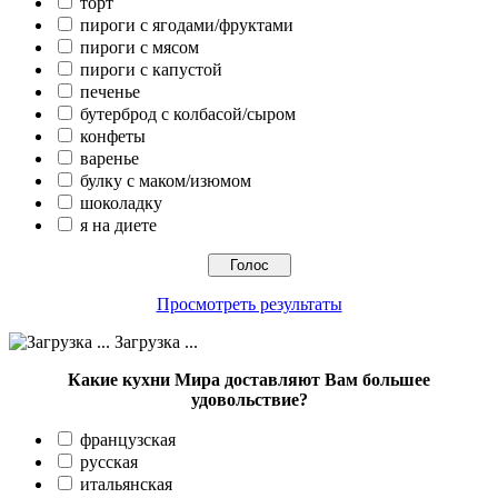
торт
пироги с ягодами/фруктами
пироги с мясом
пироги с капустой
печенье
бутерброд с колбасой/сыром
конфеты
варенье
булку с маком/изюмом
шоколадку
я на диете
Просмотреть результаты
Загрузка ...
Какие кухни Мира доставляют Вам большее
удовольствие?
французская
русская
итальянская