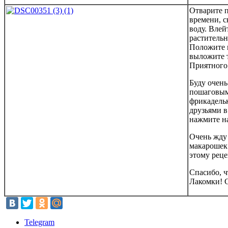
Отварите п
времени, с
воду. Влей
растительн
Положите м
выложите 
Приятного
Буду очень
пошаговым
фрикадельк
друзьями в
нажмите н
Очень жду
макарошек
этому реце
Спасибо, 
Лакомки! С
Telegram