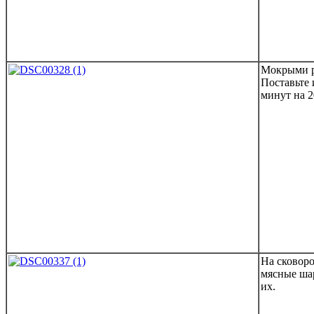
Мокрыми р
Поставьте 
минут на 2
На сковоро
мясные шар
их.