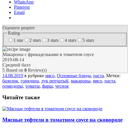
WhatsApp
Pinterest
Email
Оцените рецепт
Rating
1 star
2 stars
3 stars
4 stars
5 stars
Макароны с фрикадельками в томатном соусе
2019-08-14
Средний балл
5
Based on
8
Review(s)
14.08.2019
в рубрике
мясо
,
Основные блюда
,
паста
. Метки:
базилик
,
говядина
,
лук репчатый
,
макароны
,
мясо
,
паста
,
помидоры
,
томаты
,
фарш
,
чеснок
Читайте также
Мясные тефтели в томатном соусе на сковороде