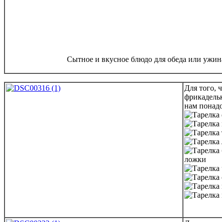
Сытное и вкусное блюдо для обеда или ужина
Для того, 
фрикадельк
нам понадо
ложки