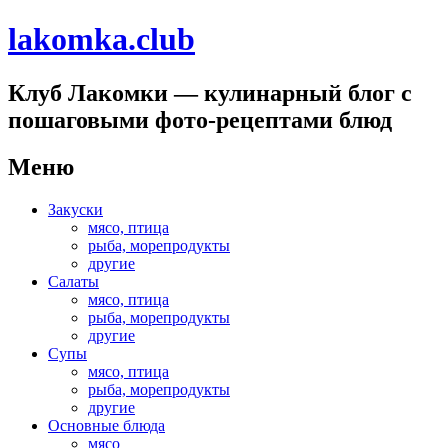
lakomka.club
Клуб Лакомки — кулинарный блог с
пошаговыми фото-рецептами блюд
Меню
Перейти
Закуски
к
мясо, птица
содержимому
рыба, морепродукты
другие
Салаты
мясо, птица
рыба, морепродукты
другие
Супы
мясо, птица
рыба, морепродукты
другие
Основные блюда
мясо