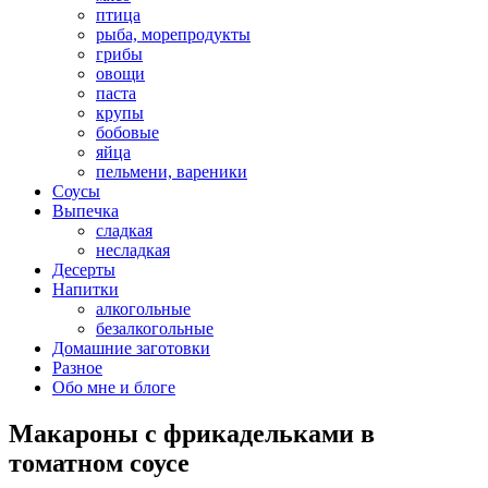
птица
рыба, морепродукты
грибы
овощи
паста
крупы
бобовые
яйца
пельмени, вареники
Соусы
Выпечка
сладкая
несладкая
Десерты
Напитки
алкогольные
безалкогольные
Домашние заготовки
Разное
Обо мне и блоге
Макароны с фрикадельками в
томатном соусе