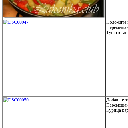
Положите 
Перемешай
Тушите ми
Добавьте з
Перемешай
Курица кар