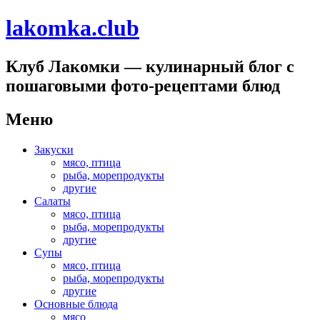
lakomka.club
Клуб Лакомки — кулинарный блог с
пошаговыми фото-рецептами блюд
Меню
Перейти
Закуски
к
мясо, птица
содержимому
рыба, морепродукты
другие
Салаты
мясо, птица
рыба, морепродукты
другие
Супы
мясо, птица
рыба, морепродукты
другие
Основные блюда
мясо