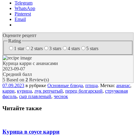
Telegram
WhatsApp
Pinterest
Email
Оцените рецепт
Rating
1 star
2 stars
3 stars
4 stars
5 stars
Курица карри с ананасами
2023-09-07
Средний балл
5
Based on
2
Review(s)
07.09.2023
в рубрике
Основные блюда
,
птица
. Метки:
ананас
,
карри
,
курица
,
лук репчатый
,
перец болгарский
,
стручковая
фасоль
,
сыр плавленый
,
чеснок
Читайте также
Курица в соусе карри