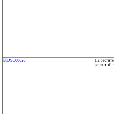
На растите
репчатый л