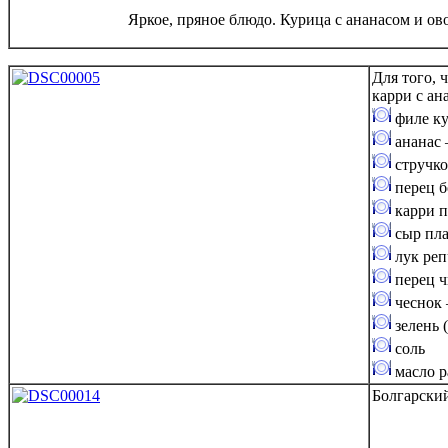
Яркое, пряное блюдо. Курица с ананасом и ов
Для того, 
карри с ан
филе ку
ананас 
стручко
перец бо
карри по
сыр пла
лук репч
перец ч
чеснок 
зелень 
соль
масло р
Болгарский