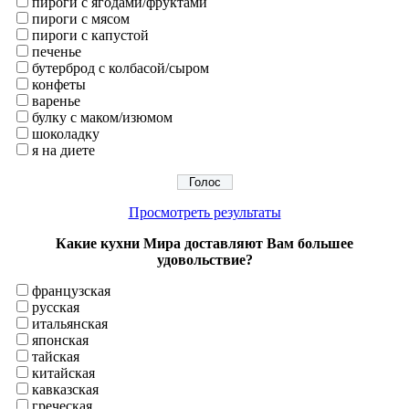
пироги с ягодами/фруктами
пироги с мясом
пироги с капустой
печенье
бутерброд с колбасой/сыром
конфеты
варенье
булку с маком/изюмом
шоколадку
я на диете
Просмотреть результаты
Какие кухни Мира доставляют Вам большее
удовольствие?
французская
русская
итальянская
японская
тайская
китайская
кавказская
греческая