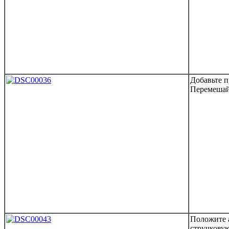
Добавьте п
Перемешай
Положите 
стручковую