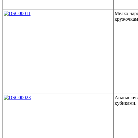
Мелко наре
кружочкам
Ананас оч
кубиками.