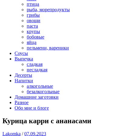
птица
рыба, морепродукты
грибы
овощи
паста
крупы
бобовые
яйца
пельмени, вареники
Соусы
Выпечка
сладкая
несладкая
Десерты
Напитки
алкогольные
безалкогольные
Домашние заготовки
Разное
Обо мне и блоге
Курица карри с ананасами
Lakomka
/
07.09.2023