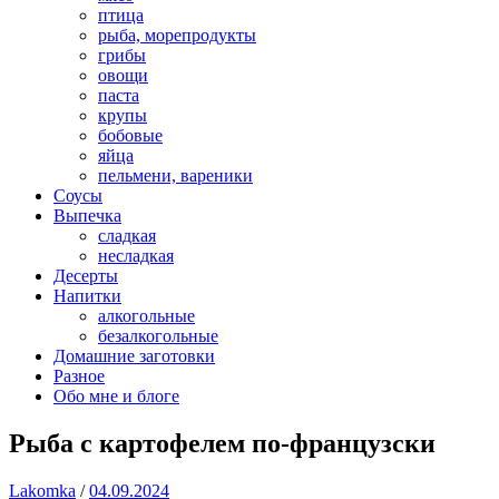
птица
рыба, морепродукты
грибы
овощи
паста
крупы
бобовые
яйца
пельмени, вареники
Соусы
Выпечка
сладкая
несладкая
Десерты
Напитки
алкогольные
безалкогольные
Домашние заготовки
Разное
Обо мне и блоге
Рыба с картофелем по-французски
Lakomka
/
04.09.2024