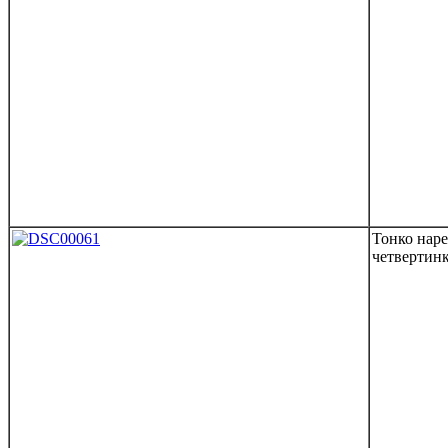
Тонко наре
четвертинк