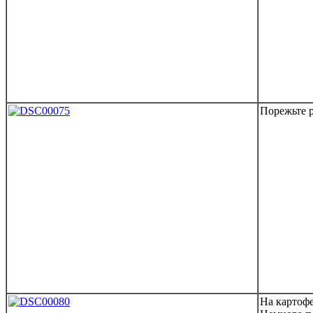
Порежьте 
На картоф