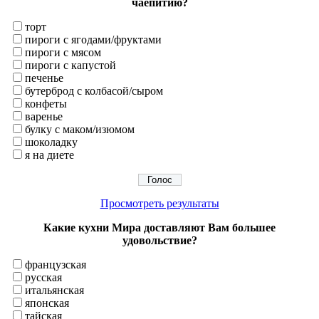
чаепитию?
торт
пироги с ягодами/фруктами
пироги с мясом
пироги с капустой
печенье
бутерброд с колбасой/сыром
конфеты
варенье
булку с маком/изюмом
шоколадку
я на диете
Просмотреть результаты
Какие кухни Мира доставляют Вам большее
удовольствие?
французская
русская
итальянская
японская
тайская