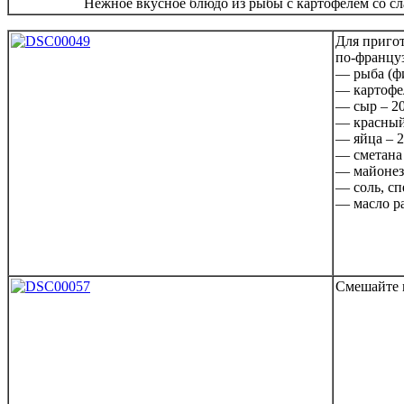
Нежное вкусное блюдо из рыбы с картофелем со с
Для приго
по-францу
— рыба (фи
— картофел
— сыр – 20
— красный 
— яйца – 2
— сметана 
— майонез 
— соль, сп
— масло р
Смешайте м