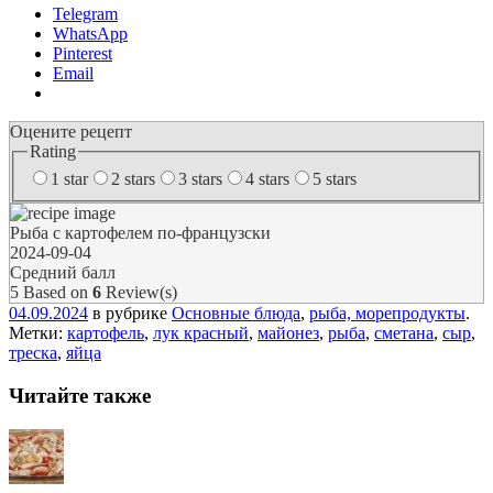
Telegram
WhatsApp
Pinterest
Email
Оцените рецепт
Rating
1 star
2 stars
3 stars
4 stars
5 stars
Рыба с картофелем по-французски
2024-09-04
Средний балл
5
Based on
6
Review(s)
04.09.2024
в рубрике
Основные блюда
,
рыба, морепродукты
.
Метки:
картофель
,
лук красный
,
майонез
,
рыба
,
сметана
,
сыр
,
треска
,
яйца
Читайте также