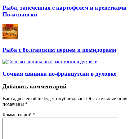
Рыба, запеченная с картофелем и креветками
По-испански
Рыба с болгарским перцем и помидорами
Сочная свинина по-французски в духовке
Навигация
Добавить комментарий
Ваш адрес email не будет опубликован.
Обязательные поля
помечены
*
Комментарий
*