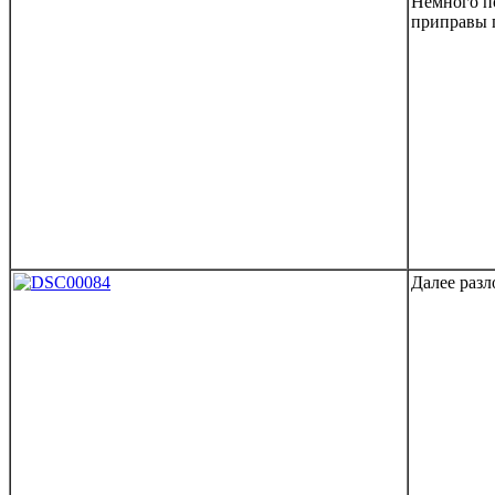
Немного п
приправы 
Далее разл