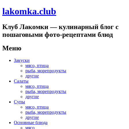
lakomka.club
Клуб Лакомки — кулинарный блог с
пошаговыми фото-рецептами блюд
Меню
Перейти
Закуски
к
мясо, птица
содержимому
рыба, морепродукты
другие
Салаты
мясо, птица
рыба, морепродукты
другие
Супы
мясо, птица
рыба, морепродукты
другие
Основные блюда
мясо