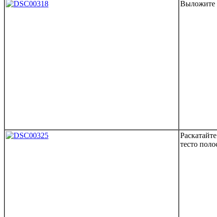
Выложите 
Раскатайте
тесто пол