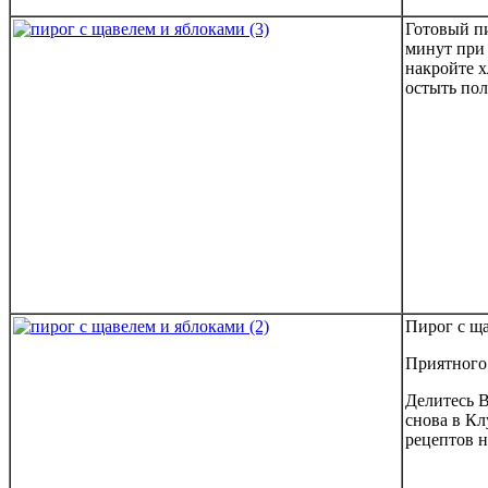
Готовый пи
минут при 
накройте 
остыть по
Пирог с ща
Приятного
Делитесь 
снова в Кл
рецептов н