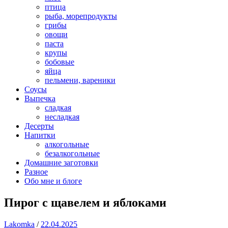
птица
рыба, морепродукты
грибы
овощи
паста
крупы
бобовые
яйца
пельмени, вареники
Соусы
Выпечка
сладкая
несладкая
Десерты
Напитки
алкогольные
безалкогольные
Домашние заготовки
Разное
Обо мне и блоге
Пирог с щавелем и яблоками
Lakomka
/
22.04.2025