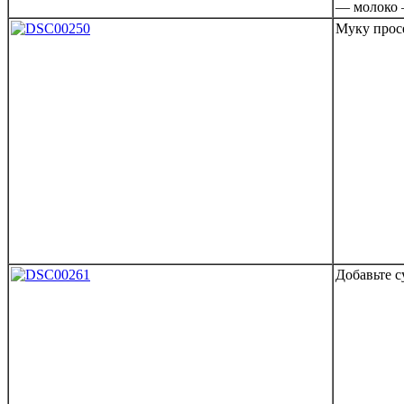
— молоко – 
Муку просе
Добавьте 