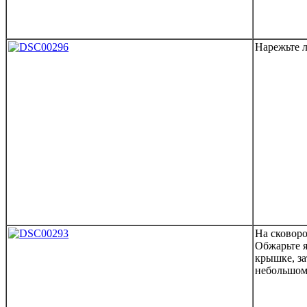
Нарежьте л
На сковоро
Обжарьте 
крышке, з
небольшом 