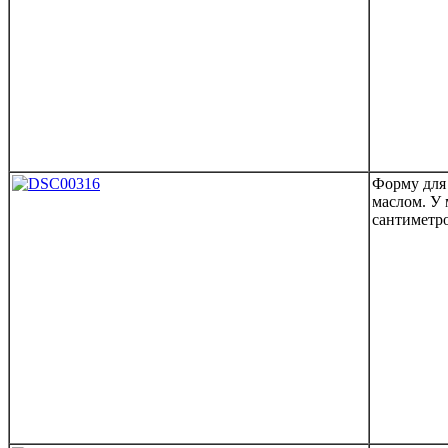
Форму для
маслом. У
сантиметро