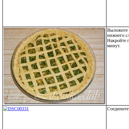
Выложите 
нижнего сл
Накройте п
минут.
Соедините