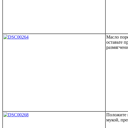
Масло пор
оставьте п
размягчени
Положите м
мукой, пре