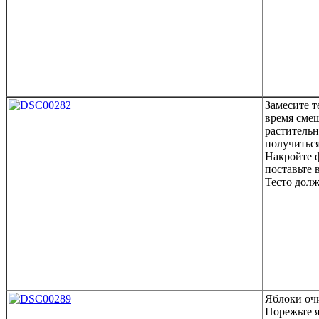
Замесите т
время смеш
раститель
получиться
Накройте 
поставьте 
Тесто долж
Яблоки очи
Порежьте 