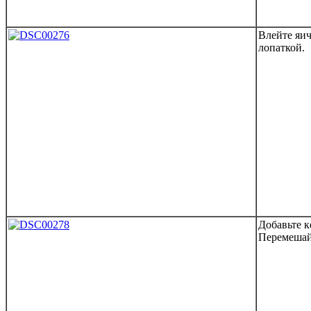
Влейте яи
лопаткой.
Добавьте 
Перемешай