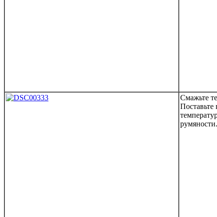
Смажьте т
Поставьте 
температур
румяности