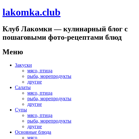
lakomka.club
Клуб Лакомки — кулинарный блог с
пошаговыми фото-рецептами блюд
Меню
Перейти
Закуски
к
мясо, птица
содержимому
рыба, морепродукты
другие
Салаты
мясо, птица
рыба, морепродукты
другие
Супы
мясо, птица
рыба, морепродукты
другие
Основные блюда
мясо