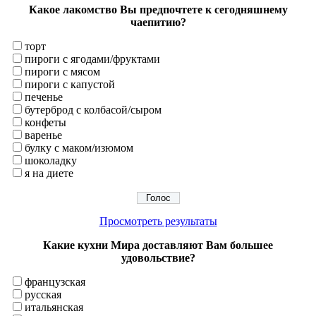
Какое лакомство Вы предпочтете к сегодняшнему
чаепитию?
торт
пироги с ягодами/фруктами
пироги с мясом
пироги с капустой
печенье
бутерброд с колбасой/сыром
конфеты
варенье
булку с маком/изюмом
шоколадку
я на диете
Просмотреть результаты
Какие кухни Мира доставляют Вам большее
удовольствие?
французская
русская
итальянская