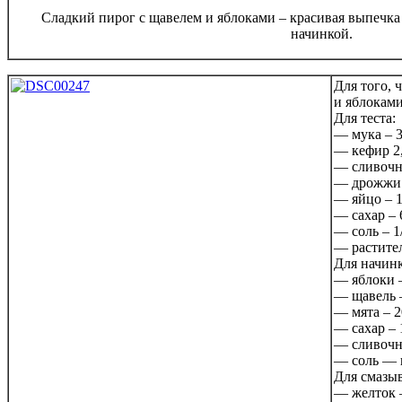
Сладкий пирог с щавелем и яблоками – красивая выпечка
начинкой.
Для того, 
и яблоками
Для теста:
— мука – 3
— кефир 2,
— сливочно
— дрожжи 
— яйцо – 1
— сахар – 
— соль – 1/
— растител
Для начин
— яблоки –
— щавель –
— мята – 2
— сахар – 
— сливочно
— соль — 
Для смазы
— желток –