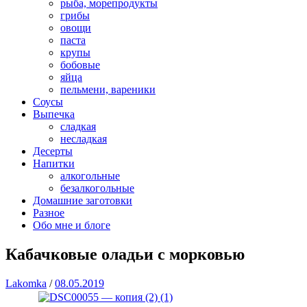
рыба, морепродукты
грибы
овощи
паста
крупы
бобовые
яйца
пельмени, вареники
Соусы
Выпечка
сладкая
несладкая
Десерты
Напитки
алкогольные
безалкогольные
Домашние заготовки
Разное
Обо мне и блоге
Кабачковые оладьи с морковью
Lakomka
/
08.05.2019