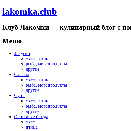
lakomka.club
Клуб Лакомки — кулинарный блог с п
Меню
Перейти
Закуски
к
мясо, птица
содержимому
рыба, морепродукты
другие
Салаты
мясо, птица
рыба, морепродукты
другие
Супы
мясо, птица
рыба, морепродукты
другие
Основные блюда
мясо
птица