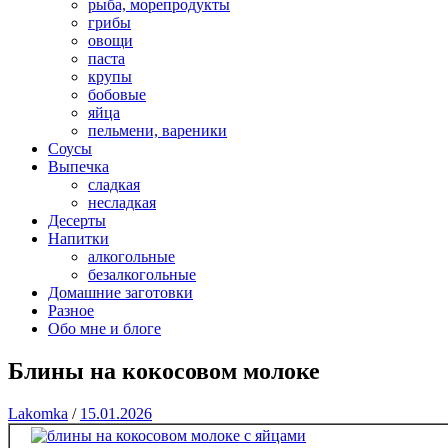
рыба, морепродукты
грибы
овощи
паста
крупы
бобовые
яйца
пельмени, вареники
Соусы
Выпечка
сладкая
несладкая
Десерты
Напитки
алкогольные
безалкогольные
Домашние заготовки
Разное
Обо мне и блоге
Блины на кокосовом молоке
Lakomka
/
15.01.2026