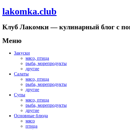
lakomka.club
Клуб Лакомки — кулинарный блог с п
Меню
Перейти
Закуски
к
мясо, птица
содержимому
рыба, морепродукты
другие
Салаты
мясо, птица
рыба, морепродукты
другие
Супы
мясо, птица
рыба, морепродукты
другие
Основные блюда
мясо
птица