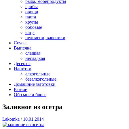
рыба, морепродукты
грибы
овощи
паста
крупы
бобовые
яйца
пельмени, вареники
Соусы
Выпечка
сладкая
несладкая
Десерты
Напитки
алкогольные
безалкогольные
Домашние заготовки
Разное
Обо мне и блоге
Заливное из осетра
Lakomka
/
10.01.2014