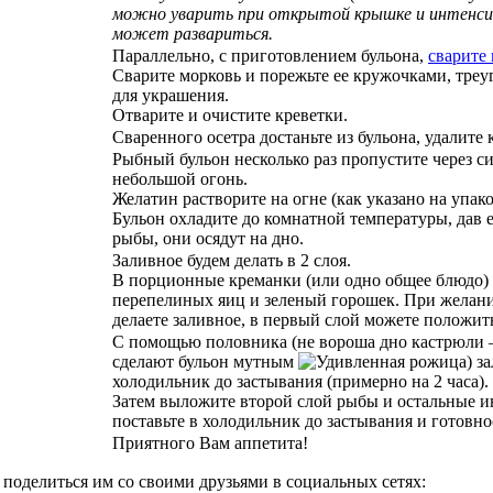
можно уварить при открытой крышке и интенсивн
может развариться.
Параллельно, с приготовлением бульона,
сварите
Сварите морковь и порежьте ее кружочками, тре
для украшения.
Отварите и очистите креветки.
Сваренного осетра достаньте из бульона, удалите 
Рыбный бульон несколько раз пропустите через си
небольшой огонь.
Желатин растворите на огне (как указано на упако
Бульон охладите до комнатной температуры, дав е
рыбы, они осядут на дно.
Заливное будем делать в 2 слоя.
В порционные креманки (или одно общее блюдо)
перепелиных яиц и зеленый горошек. При желании
делаете заливное, в первый слой можете положит
С помощью половника (не вороша дно кастрюли –
сделают бульон мутным
) з
холодильник до застывания (примерно на 2 часа).
Затем выложите второй слой рыбы и остальные и
поставьте в холодильник до застывания и готовно
Приятного Вам аппетита!
 поделиться им со своими друзьями в социальных сетях: