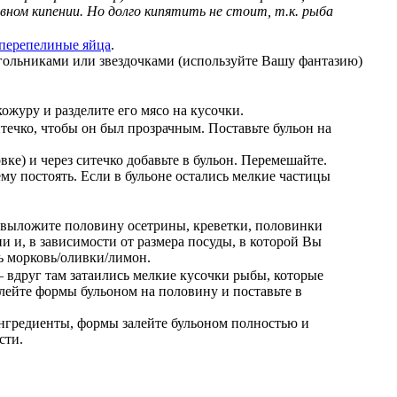
ом кипении. Но долго кипятить не стоит, т.к. рыба
 перепелиные яйца
.
угольниками или звездочками (используйте Вашу фантазию)
кожуру и разделите его мясо на кусочки.
течко, чтобы он был прозрачным. Поставьте бульон на
вке) и через ситечко добавьте в бульон. Перемешайте.
му постоять. Если в бульоне остались мелкие частицы
 выложите половину осетрины, креветки, половинки
 и, в зависимости от размера посуды, в которой Вы
ь морковь/оливки/лимон.
 вдруг там затаились мелкие кусочки рыбы, которые
алейте формы бульоном на половину и поставьте в
нгредиенты, формы залейте бульоном полностью и
сти.