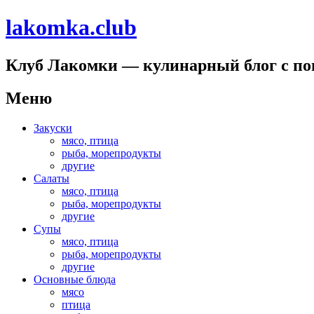
lakomka.club
Клуб Лакомки — кулинарный блог с п
Меню
Перейти
Закуски
к
мясо, птица
содержимому
рыба, морепродукты
другие
Салаты
мясо, птица
рыба, морепродукты
другие
Супы
мясо, птица
рыба, морепродукты
другие
Основные блюда
мясо
птица