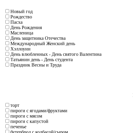
Новый год
Рождество
Пасха
День Рождения
Масленица
День защитника Отечества
Международный Женский день
Хэллоуин
День влюбленных - День святого Валентина
Татьянин день - День студента
Праздник Весны и Труда
торт
пироги с ягодами/фруктами
пироги с мясом
пироги с капустой
печенье
бутерброд с колбасой/сыром