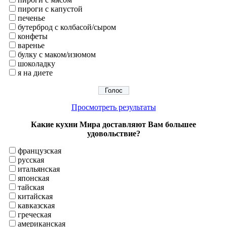
пироги с капустой
печенье
бутерброд с колбасой/сыром
конфеты
варенье
булку с маком/изюмом
шоколадку
я на диете
Просмотреть результаты
Какие кухни Мира доставляют Вам большее
удовольствие?
французская
русская
итальянская
японская
тайская
китайская
кавказская
греческая
американская