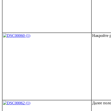
Накройте 
Далее поло