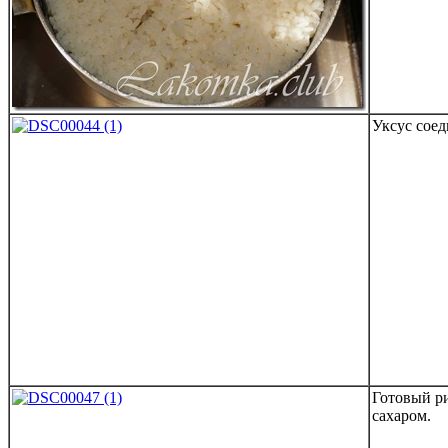
Уксус соед
Готовый ри
сахаром.