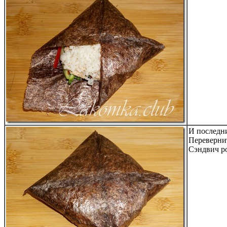
И последн
Перевернит
Сэндвич ро