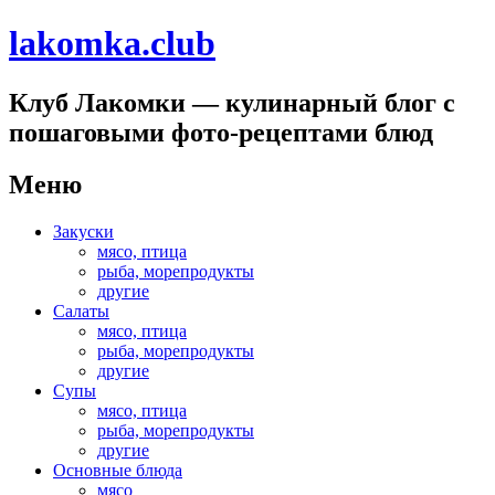
lakomka.club
Клуб Лакомки — кулинарный блог с
пошаговыми фото-рецептами блюд
Меню
Перейти
Закуски
к
мясо, птица
содержимому
рыба, морепродукты
другие
Салаты
мясо, птица
рыба, морепродукты
другие
Супы
мясо, птица
рыба, морепродукты
другие
Основные блюда
мясо