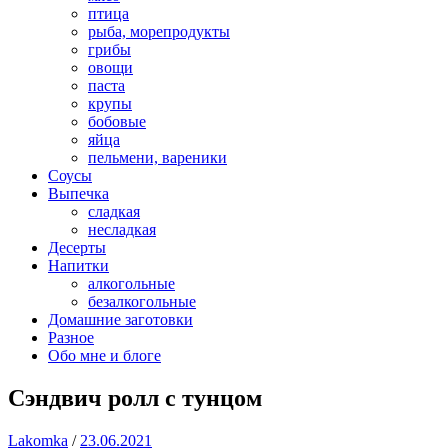
птица
рыба, морепродукты
грибы
овощи
паста
крупы
бобовые
яйца
пельмени, вареники
Соусы
Выпечка
сладкая
несладкая
Десерты
Напитки
алкогольные
безалкогольные
Домашние заготовки
Разное
Обо мне и блоге
Сэндвич ролл с тунцом
Lakomka
/
23.06.2021