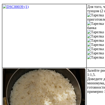
Для того, 
тунцом (2 
приготовле
банка
Залейте ри
1:1,5.
Доведите д
минимума,
готовност
примерно 1