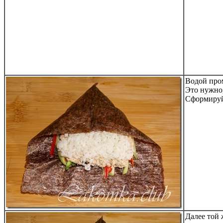
Водой про
Это нужно,
Сформируйт
Далее той 