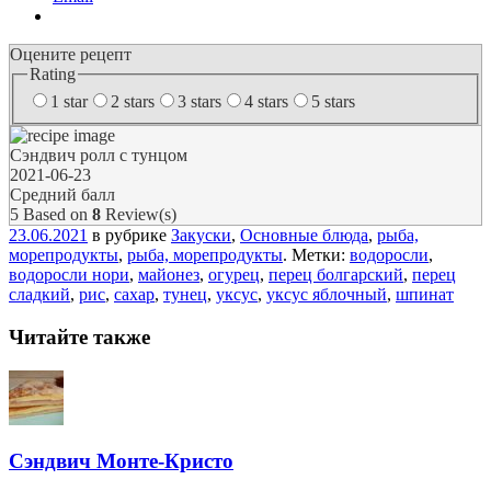
Оцените рецепт
Rating
1 star
2 stars
3 stars
4 stars
5 stars
Сэндвич ролл с тунцом
2021-06-23
Средний балл
5
Based on
8
Review(s)
23.06.2021
в рубрике
Закуски
,
Основные блюда
,
рыба,
морепродукты
,
рыба, морепродукты
. Метки:
водоросли
,
водоросли нори
,
майонез
,
огурец
,
перец болгарский
,
перец
сладкий
,
рис
,
сахар
,
тунец
,
уксус
,
уксус яблочный
,
шпинат
Читайте также
Сэндвич Монте-Кристо