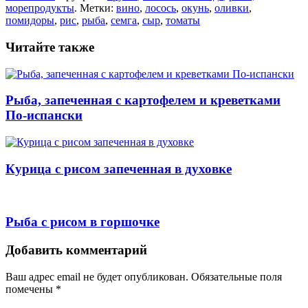
морепродукты
. Метки:
вино
,
лосось
,
окунь
,
оливки
,
помидоры
,
рис
,
рыба
,
семга
,
сыр
,
томаты
Читайте также
Рыба, запеченная с картофелем и креветками
По-испански
Курица с рисом запеченная в духовке
Рыба с рисом в горшочке
Навигация
Добавить комментарий
Ваш адрес email не будет опубликован.
Обязательные поля
помечены
*