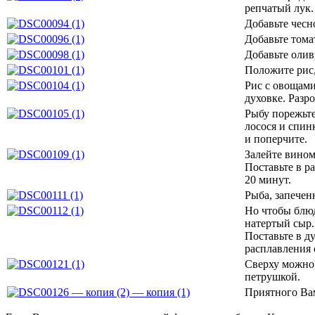
репчатый лук.
Добавьте чесн
Добавьте тома
Добавьте олив
Положите рис,
Рис с овощами
духовке. Разр
Рыбу порежьте
лосося и спин
и поперчите.
Залейте вином
Поставьте в р
20 минут.
Рыба, запечен
Но чтобы блюд
натертый сыр.
Поставьте в д
расплавления 
Сверху можно 
петрушкой.
Приятного Ва