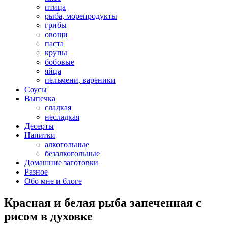
птица
рыба, морепродукты
грибы
овощи
паста
крупы
бобовые
яйца
пельмени, вареники
Соусы
Выпечка
сладкая
несладкая
Десерты
Напитки
алкогольные
безалкогольные
Домашние заготовки
Разное
Обо мне и блоге
Красная и белая рыба запеченная с
рисом в духовке