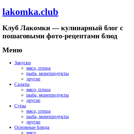
lakomka.club
Клуб Лакомки — кулинарный блог с
пошаговыми фото-рецептами блюд
Меню
Перейти
Закуски
к
мясо, птица
содержимому
рыба, морепродукты
другие
Салаты
мясо, птица
рыба, морепродукты
другие
Супы
мясо, птица
рыба, морепродукты
другие
Основные блюда
мясо