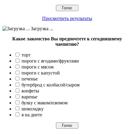
Просмотреть результаты
Загрузка ...
Какое лакомство Вы предпочтете к сегодняшнему
чаепитию?
торт
пироги с ягодами/фруктами
пироги с мясом
пироги с капустой
печенье
бутерброд с колбасой/сыром
конфеты
варенье
булку с маком/изюмом
шоколадку
я на диете