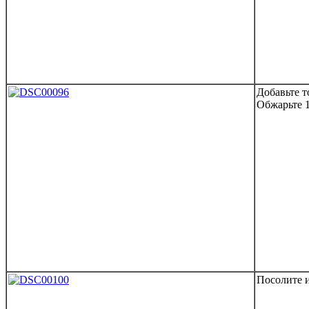
Добавьте т
Обжарьте 
Посолите и