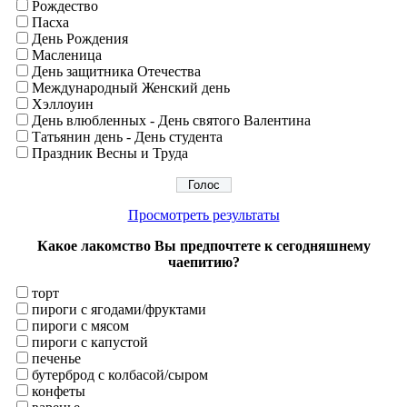
Рождество
Пасха
День Рождения
Масленица
День защитника Отечества
Международный Женский день
Хэллоуин
День влюбленных - День святого Валентина
Татьянин день - День студента
Праздник Весны и Труда
Просмотреть результаты
Какое лакомство Вы предпочтете к сегодняшнему
чаепитию?
торт
пироги с ягодами/фруктами
пироги с мясом
пироги с капустой
печенье
бутерброд с колбасой/сыром
конфеты