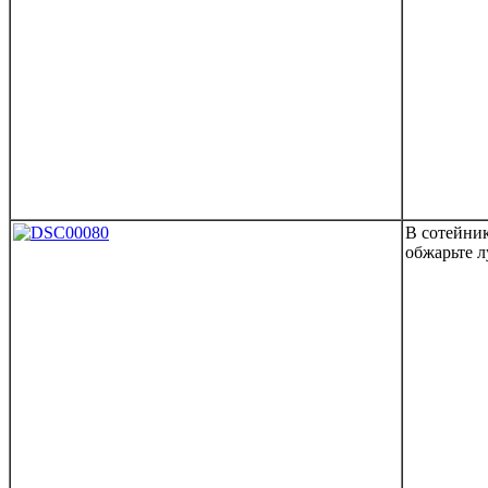
В сотейник
обжарьте л