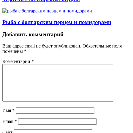
Рыба с болгарским перцем и помидорами
Навигация
Добавить комментарий
Ваш адрес email не будет опубликован.
Обязательные поля
помечены
*
Комментарий
*
Имя
*
Email
*
Сайт