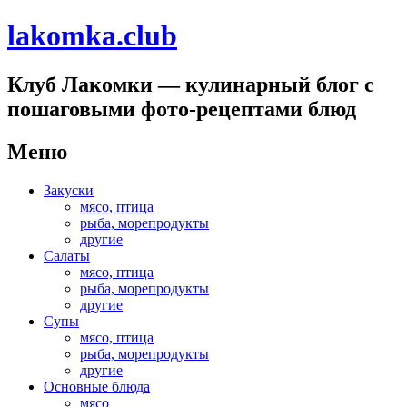
lakomka.club
Клуб Лакомки — кулинарный блог с
пошаговыми фото-рецептами блюд
Меню
Перейти
Закуски
к
мясо, птица
содержимому
рыба, морепродукты
другие
Салаты
мясо, птица
рыба, морепродукты
другие
Супы
мясо, птица
рыба, морепродукты
другие
Основные блюда
мясо