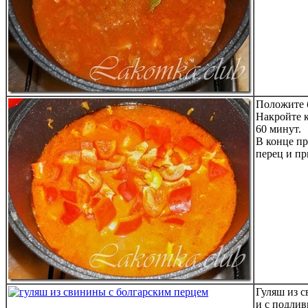
Положите 
Накройте к
60 минут.
В конце пр
перец и пр
Гуляш из с
и с подлив