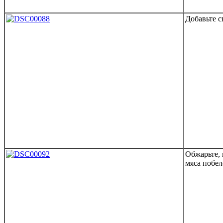
Добавьте с
Обжарьте,
мяса побел