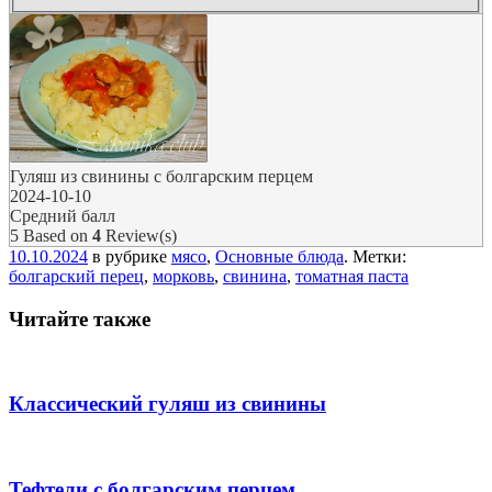
Гуляш из свинины с болгарским перцем
2024-10-10
Средний балл
5
Based on
4
Review(s)
10.10.2024
в рубрике
мясо
,
Основные блюда
. Метки:
болгарский перец
,
морковь
,
свинина
,
томатная паста
Читайте также
Классический гуляш из свинины
Тефтели с болгарским перцем