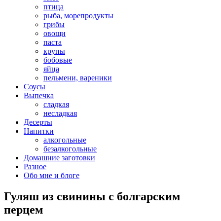
птица
рыба, морепродукты
грибы
овощи
паста
крупы
бобовые
яйца
пельмени, вареники
Соусы
Выпечка
сладкая
несладкая
Десерты
Напитки
алкогольные
безалкогольные
Домашние заготовки
Разное
Обо мне и блоге
Гуляш из свинины с болгарским
перцем