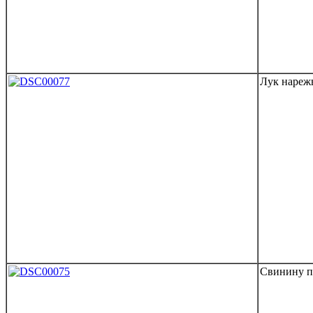
Лук нареж
Свинину п