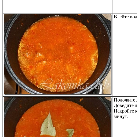
Влейте вод
Положите 
Доведите д
Накройте к
минут.