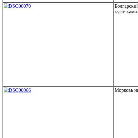
Болгарски
кусочками
Морковь на