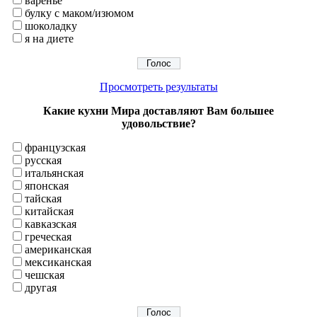
варенье
булку с маком/изюмом
шоколадку
я на диете
Просмотреть результаты
Какие кухни Мира доставляют Вам большее
удовольствие?
французская
русская
итальянская
японская
тайская
китайская
кавказская
греческая
американская
мексиканская
чешская
другая