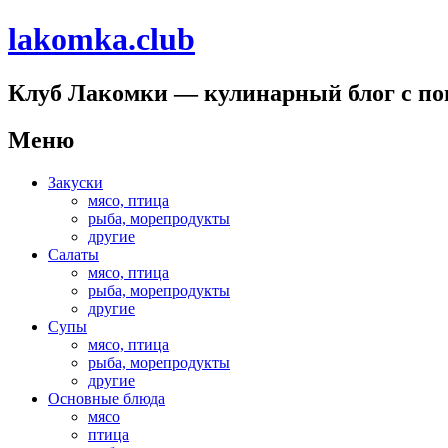
lakomka.club
Клуб Лакомки — кулинарный блог с п
Меню
Перейти
Закуски
к
мясо, птица
содержимому
рыба, морепродукты
другие
Салаты
мясо, птица
рыба, морепродукты
другие
Супы
мясо, птица
рыба, морепродукты
другие
Основные блюда
мясо
птица