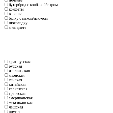
печенье
бутерброд с колбасой/сыром
конфеты
варенье
булку с маком/изюмом
шоколадку
я на диете
французская
русская
итальянская
японская
тайская
китайская
кавказская
греческая
американская
мексиканская
чешская
другая