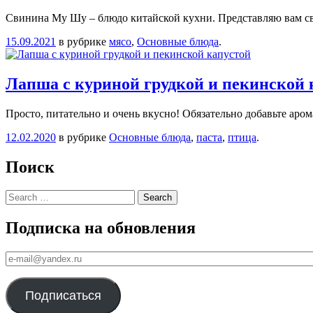
Свинина Му Шу – блюдо китайской кухни. Представляю вам с
15.09.2021
в рубрике
мясо
,
Основные блюда
.
Лапша с куриной грудкой и пекинской 
Просто, питательно и очень вкусно! Обязательно добавьте арома
12.02.2020
в рубрике
Основные блюда
,
паста
,
птица
.
Поиск
Search
Подписка на обновления
е-
mail@yandex.ru
Подписаться