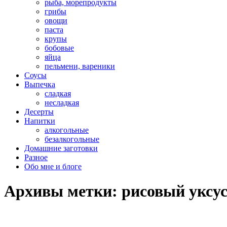
рыба, морепродукты
грибы
овощи
паста
крупы
бобовые
яйца
пельмени, вареники
Соусы
Выпечка
сладкая
несладкая
Десерты
Напитки
алкогольные
безалкогольные
Домашние заготовки
Разное
Обо мне и блоге
Архивы метки:
рисовый уксу