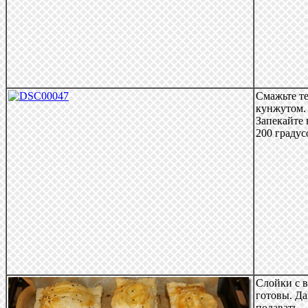
Смажьте те
кунжутом.
Запекайте 
200 градус
Слойки с 
готовы. Д
подавать.