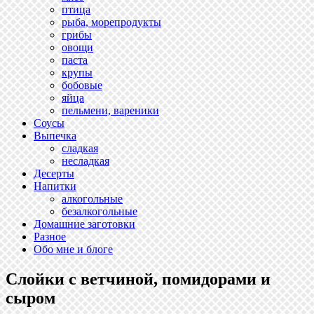
птица
рыба, морепродукты
грибы
овощи
паста
крупы
бобовые
яйца
пельмени, вареники
Соусы
Выпечка
сладкая
несладкая
Десерты
Напитки
алкогольные
безалкогольные
Домашние заготовки
Разное
Обо мне и блоге
Слойки с ветчиной, помидорами и
сыром