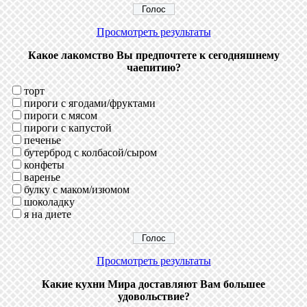
Просмотреть результаты
Какое лакомство Вы предпочтете к сегодняшнему
чаепитию?
торт
пироги с ягодами/фруктами
пироги с мясом
пироги с капустой
печенье
бутерброд с колбасой/сыром
конфеты
варенье
булку с маком/изюмом
шоколадку
я на диете
Просмотреть результаты
Какие кухни Мира доставляют Вам большее
удовольствие?