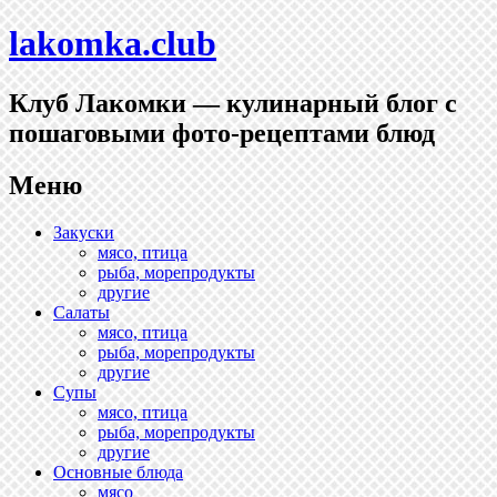
lakomka.club
Клуб Лакомки — кулинарный блог с
пошаговыми фото-рецептами блюд
Меню
Перейти
Закуски
к
мясо, птица
содержимому
рыба, морепродукты
другие
Салаты
мясо, птица
рыба, морепродукты
другие
Супы
мясо, птица
рыба, морепродукты
другие
Основные блюда
мясо