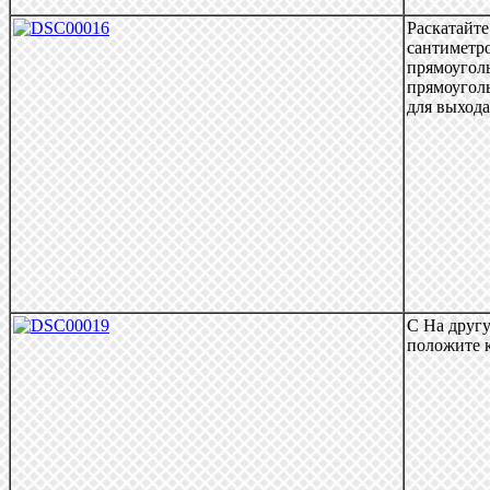
Раскатайте
сантиметро
прямоугол
прямоуголь
для выхода
С На другу
положите к