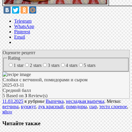
Telegram
WhatsApp
Pinterest
Email
Оцените рецепт
Rating
1 star
2 stars
3 stars
4 stars
5 stars
Слойки с ветчиной, помидорами и сыром
2025-03-11
Средний балл
5
Based on
3
Review(s)
11.03.2025
в рубрике
Выпечка
,
несладкая выпечка
. Метки:
ветчина
,
кунжут
,
лук красный
,
помидоры
,
сыр
,
тесто слоеное
,
яйцо
Читайте также