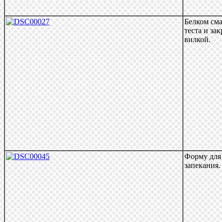
Белком сма
теста и за
вилкой.
Форму для 
запекания.