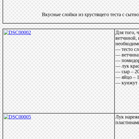
Вкусные слойки из хрустящего теста с сытно
Для того, 
ветчиной,
необходим
— тесто сл
— ветчина 
— помидор
— лук крас
— сыр – 20
— яйцо – 1
— кунжут
Лук нарежь
пластинам