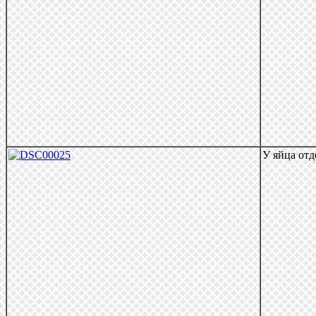
У яйца отд