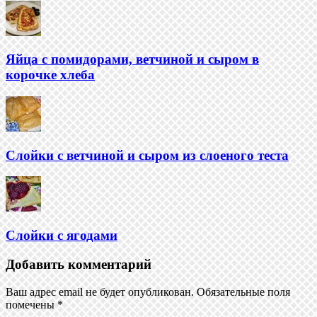
Яйца с помидорами, ветчиной и сыром в
корочке хлеба
Слойки с ветчиной и сыром из слоеного теста
Слойки с ягодами
Навигация
Добавить комментарий
Ваш адрес email не будет опубликован.
Обязательные поля
помечены
*