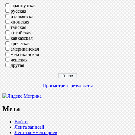
французская
русская
итальянская
японская
тайская
китайская
кавказская
греческая
американская
мексиканская
чешская
другая
Просмотреть результаты
Мета
Войти
Лента записей
Лента комментариев