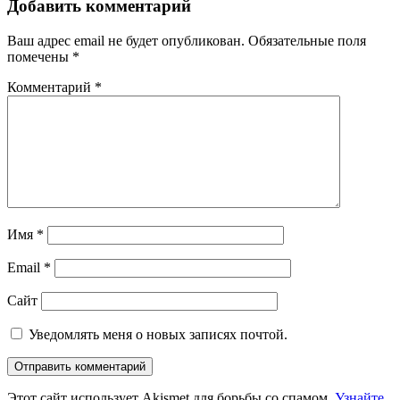
Навигация
Добавить комментарий
Ваш адрес email не будет опубликован.
Обязательные поля
помечены
*
Комментарий
*
Имя
*
Email
*
Сайт
Уведомлять меня о новых записях почтой.
Этот сайт использует Akismet для борьбы со спамом.
Узнайте,