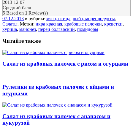
2013-12-07
Средний балл
5
Based on
1
Review(s)
07.12.2013
в рубрике
мясо, птица
,
рыба, морепродукты
,
Салаты
. Метки:
икра красная
,
крабовые палочки
,
креветки
,
курица
,
майонез
,
перец болгарский
,
помидоры
Читайте также
Салат из крабовых палочек с рисом и огурцами
Рулетики из крабовых палочек с яйцами и
огурцами
Салат из крабовых палочек с ананасом и
кукурузой