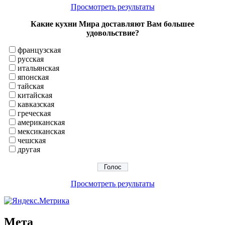
Просмотреть результаты
Какие кухни Мира доставляют Вам большее
удовольствие?
французская
русская
итальянская
японская
тайская
китайская
кавказская
греческая
американская
мексиканская
чешская
другая
Просмотреть результаты
Мета