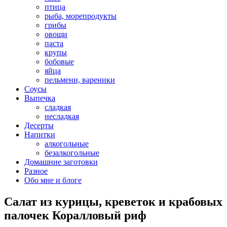
птица
рыба, морепродукты
грибы
овощи
паста
крупы
бобовые
яйца
пельмени, вареники
Соусы
Выпечка
сладкая
несладкая
Десерты
Напитки
алкогольные
безалкогольные
Домашние заготовки
Разное
Обо мне и блоге
Салат из курицы, креветок и крабовых
палочек Коралловый риф