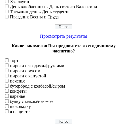
Хэллоуин
День влюбленных - День святого Валентина
Татьянин день - День студента
Праздник Весны и Труда
Просмотреть результаты
Какое лакомство Вы предпочтете к сегодняшнему
чаепитию?
торт
пироги с ягодами/фруктами
пироги с мясом
пироги с капустой
печенье
бутерброд с колбасой/сыром
конфеты
варенье
булку с маком/изюмом
шоколадку
я на диете