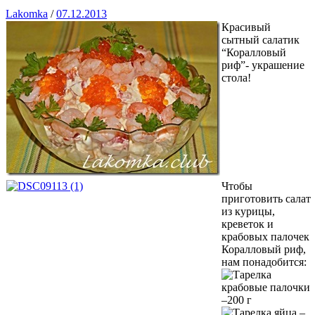
Lakomka
/
07.12.2013
Красивый
сытный салатик
“Коралловый
риф”- украшение
стола!
Чтобы
приготовить салат
из курицы,
креветок и
крабовых палочек
Коралловый риф,
нам понадобится:
крабовые палочки
–200 г
яйца –