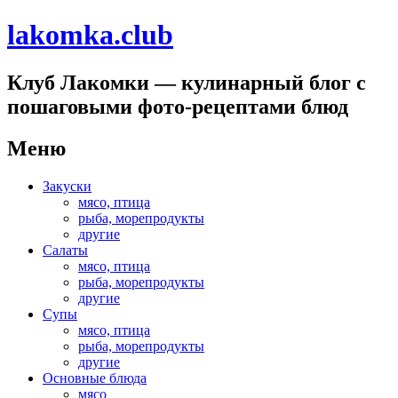
lakomka.club
Клуб Лакомки — кулинарный блог с
пошаговыми фото-рецептами блюд
Меню
Перейти
Закуски
к
мясо, птица
содержимому
рыба, морепродукты
другие
Салаты
мясо, птица
рыба, морепродукты
другие
Супы
мясо, птица
рыба, морепродукты
другие
Основные блюда
мясо