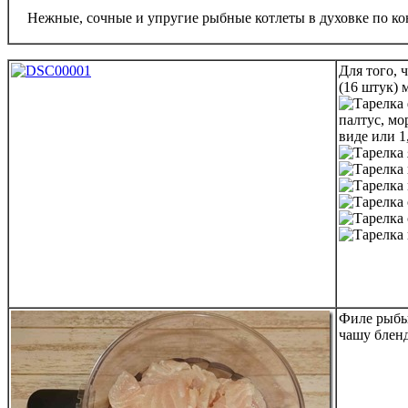
Нежные, сочные и упругие рыбные котлеты в духовке по к
Для того,
(16 штук) 
палтус, мо
виде или 1
Филе рыбы
чашу бленд