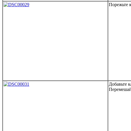
Порежьте 
Добавьте к
Перемешай