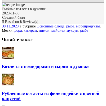
Рыбные котлеты в духовке
2023-11-30
Средний балл
5
Based on
8
Review(s)
30.11.2023
в рубрике
Основные блюда
,
рыба, морепродукты
.
Метки:
дора
,
каперсы
,
лимон
,
майонез
,
муксун
,
рыба
Читайте также
Котлеты с помидорами и сыром в духовке
Рубленные котлеты из филе индейки с цветной
капустой