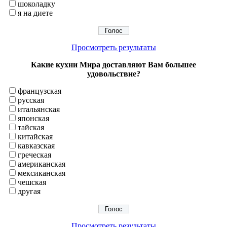
шоколадку
я на диете
Просмотреть результаты
Какие кухни Мира доставляют Вам большее
удовольствие?
французская
русская
итальянская
японская
тайская
китайская
кавказская
греческая
американская
мексиканская
чешская
другая
Просмотреть результаты