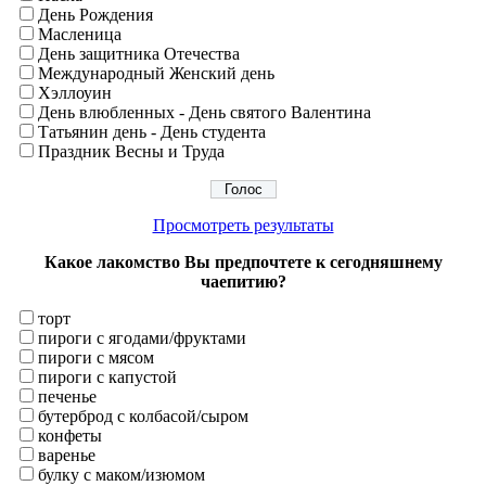
День Рождения
Масленица
День защитника Отечества
Международный Женский день
Хэллоуин
День влюбленных - День святого Валентина
Татьянин день - День студента
Праздник Весны и Труда
Просмотреть результаты
Какое лакомство Вы предпочтете к сегодняшнему
чаепитию?
торт
пироги с ягодами/фруктами
пироги с мясом
пироги с капустой
печенье
бутерброд с колбасой/сыром
конфеты
варенье
булку с маком/изюмом