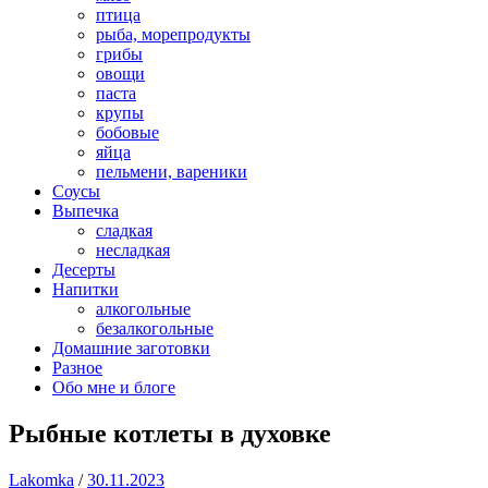
птица
рыба, морепродукты
грибы
овощи
паста
крупы
бобовые
яйца
пельмени, вареники
Соусы
Выпечка
сладкая
несладкая
Десерты
Напитки
алкогольные
безалкогольные
Домашние заготовки
Разное
Обо мне и блоге
Рыбные котлеты в духовке
Lakomka
/
30.11.2023