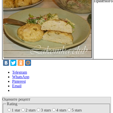
Приятного
Telegram
WhatsApp
Pinterest
Email
Оцените рецепт
Rating
1 star
2 stars
3 stars
4 stars
5 stars