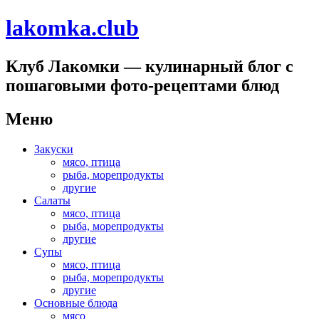
lakomka.club
Клуб Лакомки — кулинарный блог с
пошаговыми фото-рецептами блюд
Меню
Перейти
Закуски
к
мясо, птица
содержимому
рыба, морепродукты
другие
Салаты
мясо, птица
рыба, морепродукты
другие
Супы
мясо, птица
рыба, морепродукты
другие
Основные блюда
мясо