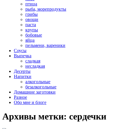
птица
рыба, морепродукты
грибы
овощи
паста
крупы
бобовые
яйца
пельмени, вареники
Соусы
Выпечка
сладкая
несладкая
Десерты
Напитки
алкогольные
безалкогольные
Домашние заготовки
Разное
Обо мне и блоге
Архивы метки:
сердечки