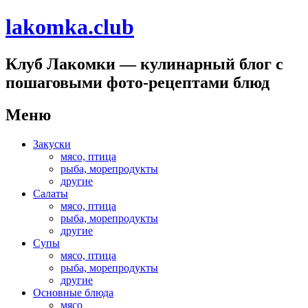
lakomka.club
Клуб Лакомки — кулинарный блог с
пошаговыми фото-рецептами блюд
Меню
Перейти
Закуски
к
мясо, птица
содержимому
рыба, морепродукты
другие
Салаты
мясо, птица
рыба, морепродукты
другие
Супы
мясо, птица
рыба, морепродукты
другие
Основные блюда
мясо