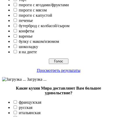
пироги с ягодами/фруктами
пироги с мясом
пироги с капустой
печенье
бутерброд с колбасой/сыром
конфеты
варенье
булку с маком/изюмом
шоколадку
я на диете
Просмотреть результаты
Загрузка ...
Какие кухни Мира доставляют Вам большее
удовольствие?
французская
русская
итальянская